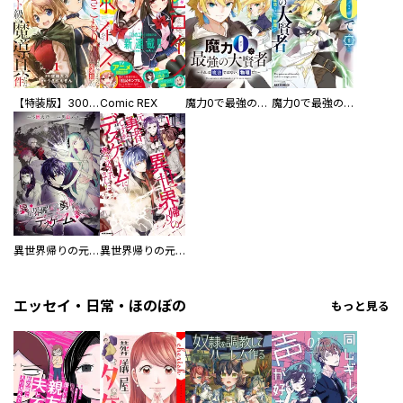
【特装版】300年引きこもり、作り続けてしまった骨董品《魔導具》が、軒並みチート級の魔導具だった件
Comic REX
魔力0で最強の大賢者～それは魔法ではない、物理だ！～ 連載版
魔力0で最強の大賢者 ～それは魔法ではない、物理だ！～
異世界帰りの元勇者ですが、デスゲームに巻き込まれました 連載版
異世界帰りの元勇者ですが、デスゲームに巻き込まれました
エッセイ・日常・ほのぼの
もっと見る