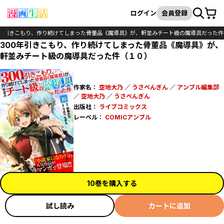
カート
検索
ログイン
会員登録
0年引きこもり、作り続けてしまった骨董品《魔導具》が、軒並みチート級の魔導具だった件
300年引きこもり、作り続けてしまった骨董品《魔導具》が、
軒並みチート級の魔導具だった件（１０）
作家名：
空地大乃
／
うさぺんぎん
／
アンブル編集部
／
空地大乃
／
うさぺんぎん
出版社：
ライブコミックス
レーベル：
COMICアンブル
10巻を購入する
試し読み
カートに追加