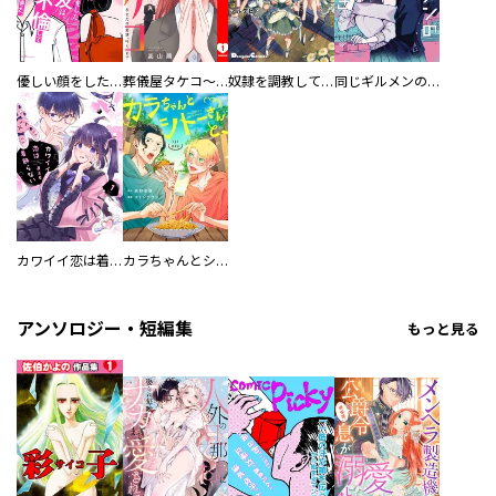
優しい顔をした親友は、夫と不倫して私の家に入り込んできた。
葬儀屋タケコ～あなたの最期、叶えます【電子単行本版】
奴隷を調教してハーレム作る
同じギルメンの声が好き
カワイイ恋は着飾らない
カラちゃんとシトーさんと、 【分冊版】
アンソロジー・短編集
もっと見る