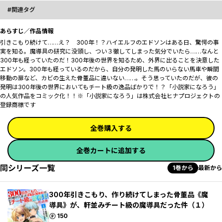
関連タグ
あらすじ／作品情報
引きこもり続けて……え？ 300年！？ハイエルフのエドソンはある日、驚愕の事
実を知る。魔導具の研究に没頭し、つい３徹してしまった気分でいたら……なんと
300年も経っていたのだ！300年後の世界を知るため、外界に出ることを決意した
エドソン。300年も経っているのだから、自分の発明した馬のいらない馬車や瞬間
移動の扉など、カビの生えた骨董品に違いない……。そう思っていたのだが、彼の
発明は300年後の世界においてもチート級の逸品ばかりで――！？「小説家になろう」
の人気作品をコミック化！！※「小説家になろう」は株式会社ヒナプロジェクトの
登録商標です
全巻購入する
全巻カートに追加する
同シリーズ一覧
1巻から
最新から
300年引きこもり、作り続けてしまった骨董品《魔
導具》が、軒並みチート級の魔導具だった件（１）
ポイント
150