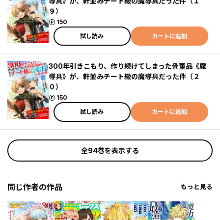
導具》が、軒並みチート級の魔導具だった件（１
９）
ポイント
150
試し読み
カートに追加
300年引きこもり、作り続けてしまった骨董品《魔
導具》が、軒並みチート級の魔導具だった件（２
０）
ポイント
150
試し読み
カートに追加
全94巻を表示する
同じ作者の作品
もっと見る