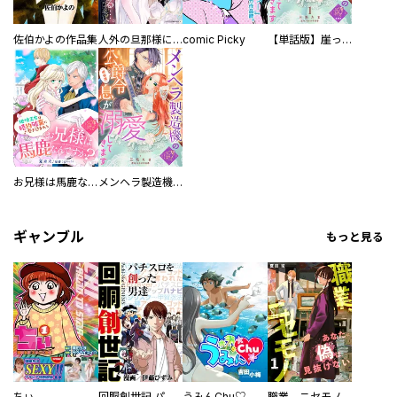
佐伯かよの作品集
人外の旦那様に娶られ毎晩ナカまで愛される…。アンソロジー
comic Picky
【単話版】崖っぷち令嬢ですが、意地と策略で幸せになります！シリーズ
お兄様は馬鹿なんですか？～地味王女は婚約破棄に巻き込まれる～
メンヘラ製造機の公爵令息（過保護）が溺愛してきます
ギャンブル
もっと見る
ちぃ
回胴創世記 パチスロを創った男達
うみんChu♡
職業、ニセモノ～あなたに偽は見抜けない【電子単行本版】