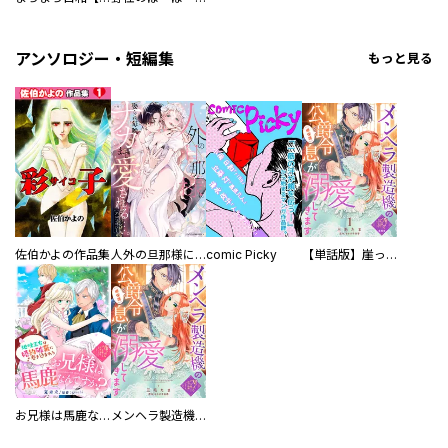
アンソロジー・短編集
もっと見る
佐伯かよの作品集
人外の旦那様に娶られ毎晩ナカまで愛される…。アンソロジー
comic Picky
【単話版】崖っぷち令嬢ですが、意地と策略で幸せになります！シリーズ
お兄様は馬鹿なんですか？～地味王女は婚約破棄に巻き込まれる～
メンヘラ製造機の公爵令息（過保護）が溺愛してきます