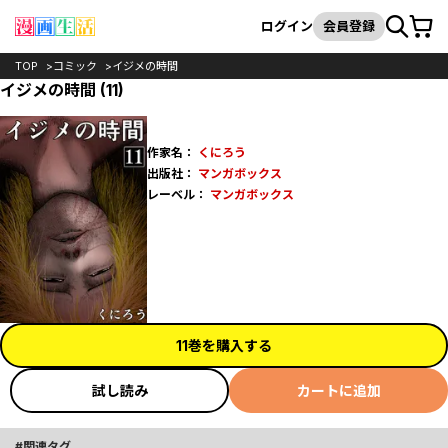
カート
検索
ログイン
会員登録
TOP
コミック
イジメの時間
イジメの時間 (11)
作家名：
くにろう
出版社：
マンガボックス
レーベル：
マンガボックス
11巻を購入する
試し読み
カートに追加
関連タグ