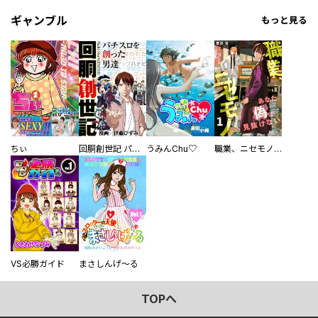
ギャンブル
もっと見る
ちぃ
回胴創世記 パチスロを創った男達
うみんChu♡
職業、ニセモノ～あなたに偽は見抜けない【電子単行本版】
VS必勝ガイド
まさしんげ～る
TOPへ