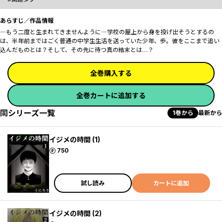
あらすじ／作品情報
―もう二度と生まれてきませんように―学校の屋上から身を投げ出そうとするの
は、半年前まではごく普通の中学生生活を送っていた少年、歩。彼をここまで追い
込んだものとは？そして、その先に待つ真の結末とは…？
全巻購入する
全巻カートに追加する
同シリーズ一覧
1巻から
最新から
イジメの時間 (1)
ポイント
750
試し読み
カートに追加
イジメの時間 (2)