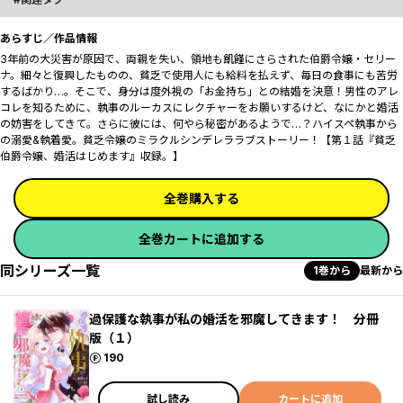
あらすじ／作品情報
3年前の大災害が原因で、両親を失い、領地も飢饉にさらされた伯爵令嬢・セリー
ナ。細々と復興したものの、貧乏で使用人にも給料を払えず、毎日の食事にも苦労
するばかり…。そこで、身分は度外視の「お金持ち」との結婚を決意！男性のアレ
コレを知るために、執事のルーカスにレクチャーをお願いするけど、なにかと婚活
の妨害をしてきて――。さらに彼には、何やら秘密があるようで…？ハイスペ執事から
の溺愛&執着愛。貧乏令嬢のミラクルシンデレララブストーリー！【第１話『貧乏
伯爵令嬢、婚活はじめます』収録。】
全巻購入する
全巻カートに追加する
同シリーズ一覧
1巻から
最新から
過保護な執事が私の婚活を邪魔してきます！ 分冊
版（１）
ポイント
190
試し読み
カートに追加