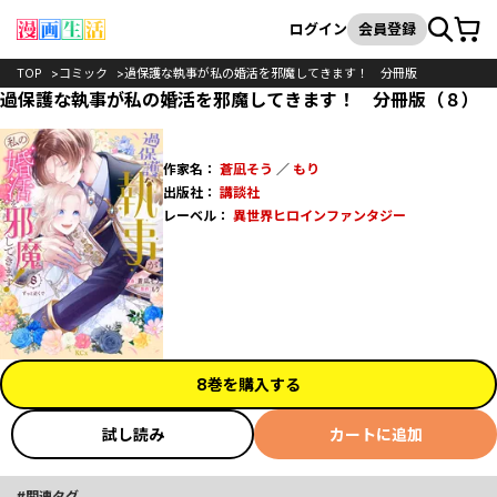
カート
検索
ログイン
会員登録
TOP
コミック
過保護な執事が私の婚活を邪魔してきます！ 分冊版
過保護な執事が私の婚活を邪魔してきます！ 分冊版（８）
作家名：
蒼凪そう
／
もり
出版社：
講談社
レーベル：
異世界ヒロインファンタジー
8巻を購入する
試し読み
カートに追加
関連タグ