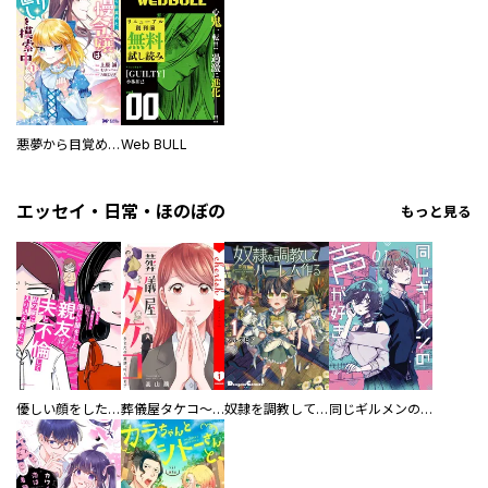
悪夢から目覚めた傲慢令嬢はやり直しを模索中（コミック） 分冊版
Web BULL
エッセイ・日常・ほのぼの
もっと見る
優しい顔をした親友は、夫と不倫して私の家に入り込んできた。
葬儀屋タケコ～あなたの最期、叶えます【電子単行本版】
奴隷を調教してハーレム作る
同じギルメンの声が好き