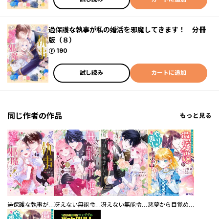
過保護な執事が私の婚活を邪魔してきます！ 分冊
版（８）
ポイント
190
試し読み
カートに追加
同じ作者の作品
もっと見る
過保護な執事が私の婚活を邪魔してきます！
冴えない無能令嬢のフリ、やめました 分冊版
冴えない無能令嬢のフリ、やめました
悪夢から目覚めた傲慢令嬢はやり直しを模索中（コミック）