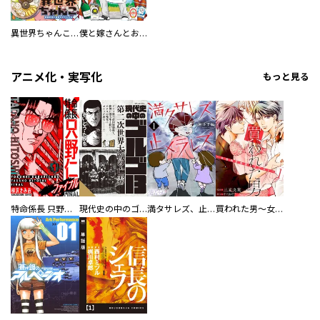
異世界ちゃんこ～横綱目前に召喚されたんだが～ 【連載版】
僕と嫁さんとお酒の関係
アニメ化・実写化
もっと見る
特命係長 只野仁ファイナル 愛蔵版
現代史の中のゴルゴ13
満タサレズ、止メラレズ
買われた男～女性限定快感セラピスト～【描き下ろしおまけ付き特装版】