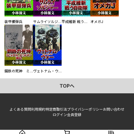
装甲擲弾兵
サムライソルジャー SAMURAI SOLDIER
平成維新 戦う自衛隊
オメガJ
鋼鉄の死神 ミヒャエル・ビットマン戦記
ヴェトナム・ウォー VIETNAM WAR
TOPへ
よくある質問
利用規約
特定商取引法
プライバシーポリシー
お問い合わせ
ログイン
会員登録