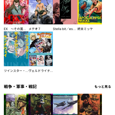
EX ～その賞金稼ぎは、世界の出口を探す～【単行本版】
メテオ７
Stella bit／es【単話版】
終末ミッケ
ツインスター・サイクロン・ランナウェイ
ヴェルドライチオシ聖典パック 『転スラ』ミニ画集付き シリウス人気作３選
戦争・軍事・戦記
もっと見る