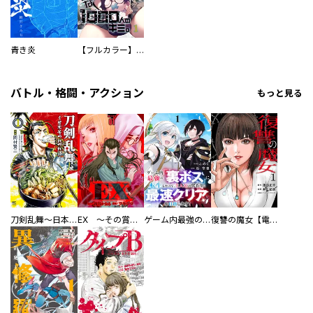
青き炎
【フルカラー】さよなら、私の大好きな１０００人のキミ。
バトル・格闘・アクション
もっと見る
刀剣乱舞～日本号つれづれ酒～
EX ～その賞金稼ぎは、世界の出口を探す～【単行本版】
ゲーム内最強の『裏ボス』に転生したので、主人公の代わりに最速クリアを目指します！【電子単行本版】
復讐の魔女【電子単行本版】