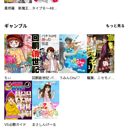
異修羅 新魔王戦争
タイプＢ～48時間後、致死率100％～【単話】
ギャンブル
もっと見る
ちぃ
回胴創世記 パチスロを創った男達
うみんChu♡
職業、ニセモノ～あなたに偽は見抜けない【電子単行本版】
VS必勝ガイド
まさしんげ～る