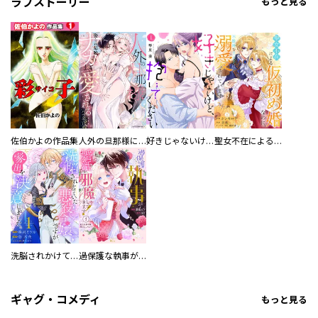
ラブストーリー
もっと見る
佐伯かよの作品集
人外の旦那様に娶られ毎晩ナカまで愛される…。アンソロジー
好きじゃないけど、抱いてください【電子単行本版／特典おまけ付き】
聖女不在による仮初め婚なのに、不器用な王太子に溺愛されています【電子単行本版／特典おまけ付き】
洗脳されかけていた悪役令嬢ですが家出を決意しました。【電子単行本版／特典おまけ付き】
過保護な執事が私の婚活を邪魔してきます！ 分冊版
ギャグ・コメディ
もっと見る