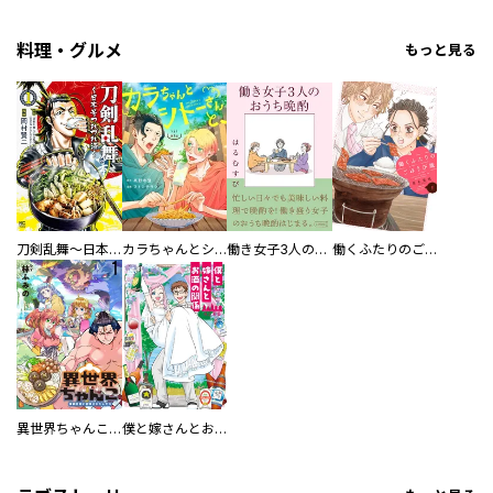
料理・グルメ
もっと見る
刀剣乱舞～日本号つれづれ酒～
カラちゃんとシトーさんと、 【分冊版】
働き女子3人のおうち晩酌
働くふたりのごほうび飯
異世界ちゃんこ～横綱目前に召喚されたんだが～ 【連載版】
僕と嫁さんとお酒の関係