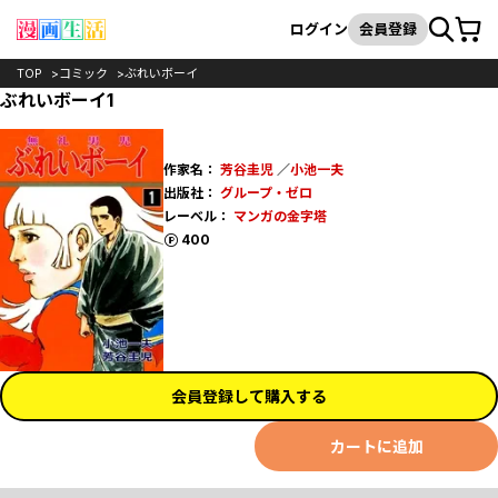
カート
検索
ログイン
会員登録
TOP
コミック
ぶれいボーイ
ぶれいボーイ1
作家名：
芳谷圭児
／
小池一夫
出版社：
グループ・ゼロ
レーベル：
マンガの金字塔
ポイント
400
会員登録して購入する
カートに追加