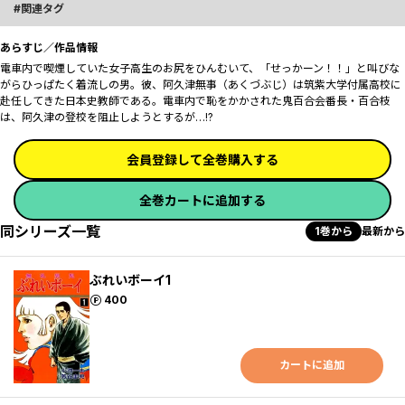
関連タグ
あらすじ／作品情報
電車内で喫煙していた女子高生のお尻をひんむいて、「せっかーン！！」と叫びな
がらひっぱたく着流しの男。彼、阿久津無事（あくづぶじ）は筑紫大学付属高校に
赴任してきた日本史教師である。電車内で恥をかかされた鬼百合会番長・百合枝
は、阿久津の登校を阻止しようとするが…!?
会員登録して全巻購入する
全巻カートに追加する
同シリーズ一覧
1巻から
最新から
ぶれいボーイ1
ポイント
400
カートに追加