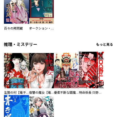
百々の拷問蔵
オークション・ハウス
推理・ミステリー
もっと見る
生贄の村【電子単行本版】
復讐の魔女【電子単行本版】
優柔不断な閻魔さま
特命係長 只野仁ファイナル 愛蔵版