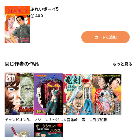
ぶれいボーイ5
ポイント
400
カートに追加
同じ作者の作品
もっと見る
チャンピオンRED
マジョンナ～私は魔女医
大菩薩峠 第二章 竜剣
飛び加藤