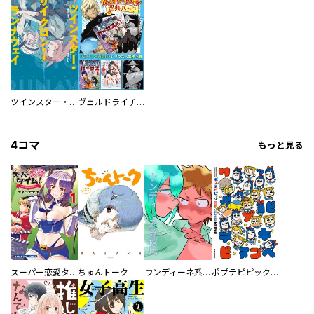
ツインスター・サイクロン・ランナウェイ
ヴェルドライチオシ聖典パック 『転スラ』ミニ画集付き シリウス人気作３選
4コマ
もっと見る
スーパー恋愛タイム！～現場でドＳな彼女は自宅でデレる～
ちゅんトーク
ウンディーネ系彼氏
ポプテピピック SEASON EIGHT