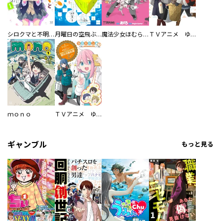
シロクマと不明局
月曜日の空飛ぶオレンジ。
魔法少女ほむら☆たむら ～平行世界がいつも平行であるとは限らないのだ。～
ＴＶアニメ ゆるキャン△ 公式ガイドブック 野外活動記録
ｍｏｎｏ
ＴＶアニメ ゆるキャン△ SEASON2 公式ガイドブック 野外活動記録2さつめ
ギャンブル
もっと見る