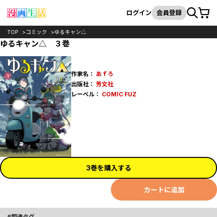
カート
検索
ログイン
会員登録
TOP
コミック
ゆるキャン△
ゆるキャン△ ３巻
作家名：
あｆろ
出版社：
芳文社
レーベル：
COMIC FUZ
3巻を購入する
カートに追加
関連タグ