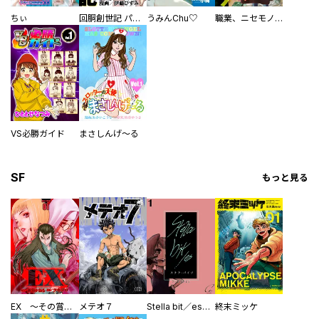
ちぃ
回胴創世記 パチスロを創った男達
うみんChu♡
職業、ニセモノ～あなたに偽は見抜けない【電子単行本版】
VS必勝ガイド
まさしんげ～る
SF
もっと見る
EX ～その賞金稼ぎは、世界の出口を探す～【単行本版】
メテオ７
Stella bit／es【単話版】
終末ミッケ