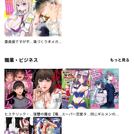
委員長ですが不良になるほど恋してます！
巣づくりオメガバース
職業・ビジネス
もっと見る
ヒステリック・ハーレム～搾られる男と堕ちる女～【電子単行本版】
復讐の魔女【電子単行本版】
スーパー恋愛タイム！～現場でドＳな彼女は自宅でデレる～
同じギルメンの声が好き