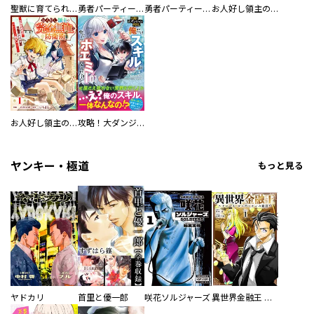
聖獣に育てられた少年の異世界ゆるり放浪記～神様からもらったチート魔法で、仲間たちとスローライフを満喫中～
勇者パーティーをクビになった忍者、忍ばずに生きます【分冊版】
勇者パーティーをクビになった忍者、忍ばずに生きます
お人好し領主の完全無血な防衛術～万能生産魔法で築いた城塞都市は向かうところ敵なしです！～
お人好し領主の完全無血な防衛術～万能生産魔法で築いた城塞都市は向かうところ敵なしです！～【分冊版】
攻略！大ダンジョン時代 俺だけスキルがやたらポエミーなんだけど（コミック）
ヤンキー・極道
もっと見る
ヤドカリ
首里と優一郎
咲花ソルジャーズ
異世界金融王 ～クローネ・ゴルディオンの覇道～