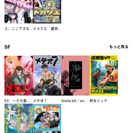
え、ここでするの？ アイドルのファンが知らない日常
ドカクエ 異世界ドカコッククエスト
SF
もっと見る
EX ～その賞金稼ぎは、世界の出口を探す～【単行本版】
メテオ７
Stella bit／es【単話版】
終末ミッケ