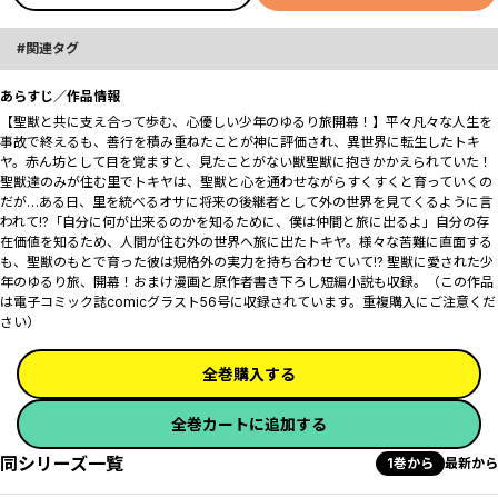
関連タグ
あらすじ／作品情報
【聖獣と共に支え合って歩む、心優しい少年のゆるり旅開幕！】平々凡々な人生を
事故で終えるも、善行を積み重ねたことが神に評価され、異世界に転生したトキ
ヤ。赤ん坊として目を覚ますと、見たことがない獣――聖獣に抱きかかえられていた！
聖獣達のみが住む里でトキヤは、聖獣と心を通わせながらすくすくと育っていくの
だが…ある日、里を統べるオサに将来の後継者として外の世界を見てくるように言
われて――!?「――自分に何が出来るのかを知るために、僕は仲間と旅に出るよ」自分の存
在価値を知るため、人間が住む外の世界へ旅に出たトキヤ。様々な苦難に直面する
も、聖獣のもとで育った彼は規格外の実力を持ち合わせていて――!? 聖獣に愛された少
年のゆるり旅、開幕！おまけ漫画と原作者書き下ろし短編小説も収録。（この作品
は電子コミック誌comicグラスト56号に収録されています。重複購入にご注意くだ
さい）
全巻購入する
全巻カートに追加する
同シリーズ一覧
1巻から
最新から