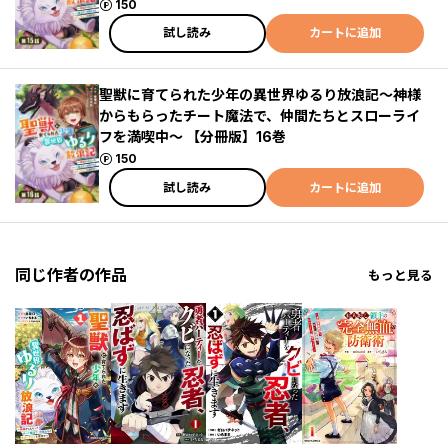
ポイント
150
試し読み
カートに追加
聖獣に育てられた少年の異世界ゆるり放浪記～神様
からもらったチート魔法で、仲間たちとスローライ
フを満喫中～ 【分冊版】16巻
ポイント
150
試し読み
カートに追加
同じ作者の作品
もっと見る