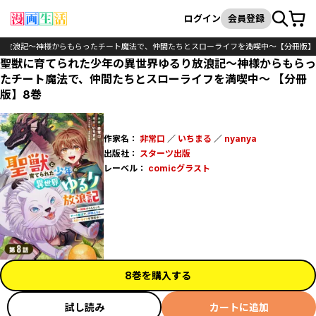
カート
検索
ログイン
会員登録
り放浪記～神様からもらったチート魔法で、仲間たちとスローライフを満喫中～【分冊版】
聖獣に育てられた少年の異世界ゆるり放浪記～神様からもらっ
たチート魔法で、仲間たちとスローライフを満喫中～ 【分冊
版】8巻
作家名：
非常口
／
いちまる
／
nyanya
出版社：
スターツ出版
レーベル：
comicグラスト
8巻を購入する
試し読み
カートに追加