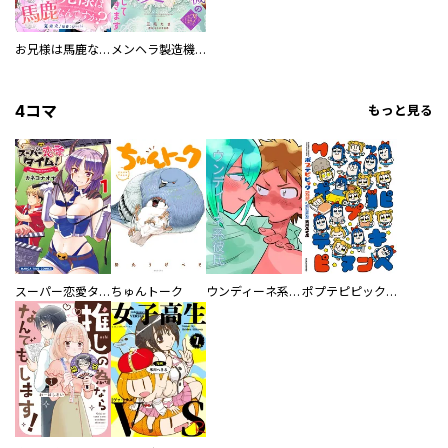
お兄様は馬鹿なんですか？～地味王女は婚約破棄に巻き込まれる～
メンヘラ製造機の公爵令息（過保護）が溺愛してきます
4コマ
もっと見る
スーパー恋愛タイム！～現場でドＳな彼女は自宅でデレる～
ちゅんトーク
ウンディーネ系彼氏
ポプテピピック SEASON EIGHT