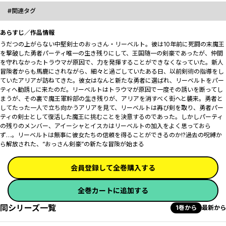
関連タグ
あらすじ／作品情報
うだつの上がらない中堅剣士のおっさん・リーベルト。彼は10年前に死闘の末魔王
を撃破した勇者パーティ唯一の生き残りにして、王国随一の剣豪であったが、仲間
を守れなかったトラウマが原因で、力を発揮することができなくなっていた。新人
冒険者からも馬鹿にされながら、細々と過ごしていたある日、以前剣術の指導をし
ていたアリアが訪ねてきた。彼女はなんと新たな勇者に選ばれ、リーベルトをパー
ティへ勧誘しに来たのだ。リーベルトはトラウマが原因で一度その誘いを断ってし
まうが、その裏で魔王軍幹部の生き残りが、アリアを消すべく街へと襲来。勇者と
してたった一人で立ち向かうアリアを見て、リーベルトは再び剣を取り、勇者パー
ティの剣士として復活した魔王に挑むことを決意するのであった。しかしパーティ
の残りのメンバー、アイーシャとイスカはリーベルトの加入をよく思っておら
ず…。リーベルトは無事に彼女たちの信頼を得ることができるのか!?過去の呪縛か
ら解放された、“おっさん剣豪”の新たな冒険が始まる――
会員登録して全巻購入する
全巻カートに追加する
同シリーズ一覧
1巻から
最新から