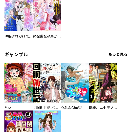
洗脳されかけていた悪役令嬢ですが家出を決意しました。【電子単行本版／特典おまけ付き】
過保護な執事が私の婚活を邪魔してきます！ 分冊版
ギャンブル
もっと見る
ちぃ
回胴創世記 パチスロを創った男達
うみんChu♡
職業、ニセモノ～あなたに偽は見抜けない【電子単行本版】