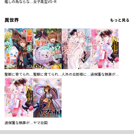
推しの為ならなんでもします！
女子高生VS-R
異世界
もっと見る
聖獣に育てられた少年の異世界ゆるり放浪記～神様からもらったチート魔法で、仲間たちとスローライフを満喫中～
聖獣に育てられた少年の異世界ゆるり放浪記～神様からもらったチート魔法で、仲間たちとスローライフを満喫中～【分冊版】
人外の旦那様に娶られ毎晩ナカまで愛される…。アンソロジー
過保護な執事が私の婚活を邪魔してきます！ 分冊版
過保護な執事が私の婚活を邪魔してきます！
ヤマ台国