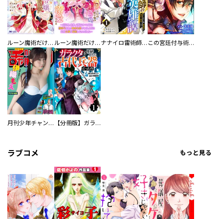
ルーン魔術だけが取り柄の不憫令嬢、天才王子に溺愛される ～婚約者、仕事、成果もすべて姉に横取りされた地味な妹ですが、ある日突然立場が逆転しちゃいました～（コミック）
ルーン魔術だけが取り柄の不憫令嬢、天才王子に溺愛される ～婚約者、仕事、成果もすべて姉に横取りされた地味な妹ですが、ある日突然立場が逆転しちゃいました～（コミック） 分冊版
ナナイロ雷術師の英雄譚-すべてを失った俺、雷魔術を極めて最強へと至る- 【分冊版】
この宮廷付与術師、規格外につき ～人類唯一のスキル「言霊使い」で、俺は世界に命令する～ コミック版（分冊版）
月刊少年チャンピオン
【分冊版】ガラクタを修繕したら古代兵器だった件
ラブコメ
もっと見る