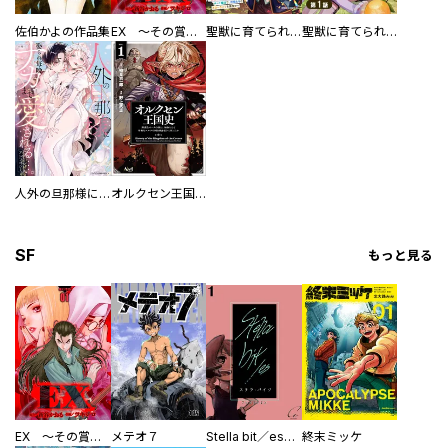
佐伯かよの作品集
EX ～その賞金稼ぎは、世界の出口を探す～【単行本版】
聖獣に育てられた少年の異世界ゆるり放浪記～神様からもらったチート魔法で、仲間たちとスローライフを満喫中～
聖獣に育てられた少年の異世界ゆるり放浪記～神様からもらったチート魔法で、仲間たちとスローライフを満喫中～【分冊版】
人外の旦那様に娶られ毎晩ナカまで愛される…。アンソロジー
オルクセン王国史
SF
もっと見る
EX ～その賞金稼ぎは、世界の出口を探す～【単行本版】
メテオ７
Stella bit／es【単話版】
終末ミッケ