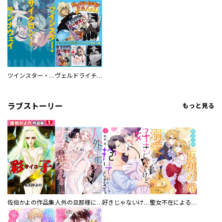
ツインスター・サイクロン・ランナウェイ
ヴェルドライチオシ聖典パック 『転スラ』ミニ画集付き シリウス人気作３選
ラブストーリー
もっと見る
佐伯かよの作品集
人外の旦那様に娶られ毎晩ナカまで愛される…。アンソロジー
好きじゃないけど、抱いてください【電子単行本版／特典おまけ付き】
聖女不在による仮初め婚なのに、不器用な王太子に溺愛されています【電子単行本版／特典おまけ付き】