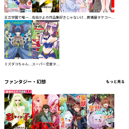
王立学園で唯一魔法が使えない庶民仲間のはずですよね～実は王子様で私を溺愛しているなんて告白はやめてください～
佐伯かよの作品集
好きじゃないけど、抱いてください【電子単行本版／特典おまけ付き】
葬儀屋タケコ～あなたの最期、叶えます【電子単行本版】
ミズダコちゃんからは逃げられない！
スーパー恋愛タイム！～現場でドＳな彼女は自宅でデレる～
ファンタジー・幻想
もっと見る