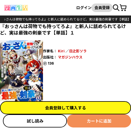
カート
検索
ログイン
会員登録
おっさんは荷物でも持ってろよ』と新人に舐められてるけど、実は最強の剣豪です【単話】
『おっさんは荷物でも持ってろよ』と新人に舐められてるけ
ど、実は最強の剣豪です【単話】１
作家名：
Kiri
／
日之影ソラ
出版社：
マガジンハウス
ポイント
136
会員登録して購入する
試し読み
カートに追加