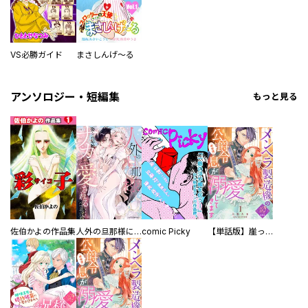
VS必勝ガイド
まさしんげ～る
アンソロジー・短編集
もっと見る
佐伯かよの作品集
人外の旦那様に娶られ毎晩ナカまで愛される…。アンソロジー
comic Picky
【単話版】崖っぷち令嬢ですが、意地と策略で幸せになります！シリーズ