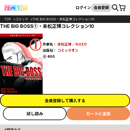
カート
検索
ログイン
会員登録
TOP
コミック
THE BIG BOSS・末松正博コレクション10
THE BIG BOSS①・末松正博コレクション10
作家名：
末松正博
／
KOZO
出版社：
コミックオン
ポイント
400
会員登録して購入する
試し読み
カートに追加
関連タグ