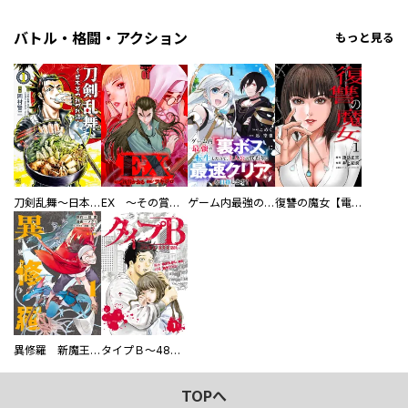
バトル・格闘・アクション
もっと見る
刀剣乱舞～日本号つれづれ酒～
EX ～その賞金稼ぎは、世界の出口を探す～【単行本版】
ゲーム内最強の『裏ボス』に転生したので、主人公の代わりに最速クリアを目指します！【電子単行本版】
復讐の魔女【電子単行本版】
異修羅 新魔王戦争
タイプＢ～48時間後、致死率100％～【単話】
TOPへ