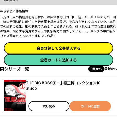
あらすじ／作品情報
５万８千人の構成員を誇る世界一の広域暴力田団――三国一組。たった１年でその三国
一組の若頭補佐に就任した若き尾上兵庫は最近、物忘れが激しくなっていた。病院
での診断の結果、脳の病気で余命１年と診断される。残された１年で兵庫は物忘れ
の結果、図らずも海外マフィアや国家権力と闘争していく……。ギャグの中にもシ
リアス要素も入ったバイオレンス作品！
会員登録して全巻購入する
全巻カートに追加する
同シリーズ一覧
1巻から
最新から
THE BIG BOSS①・末松正博コレクション10
ポイント
400
試し読み
カートに追加