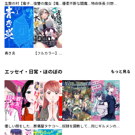
生贄の村【電子単行本版】
復讐の魔女【電子単行本版】
優柔不断な閻魔さま
特命係長 只野仁ファイナル 愛蔵版
青き炎
【フルカラー】さよなら、私の大好きな１０００人のキミ。
エッセイ・日常・ほのぼの
もっと見る
優しい顔をした親友は、夫と不倫して私の家に入り込んできた。
葬儀屋タケコ～あなたの最期、叶えます【電子単行本版】
奴隷を調教してハーレム作る
同じギルメンの声が好き