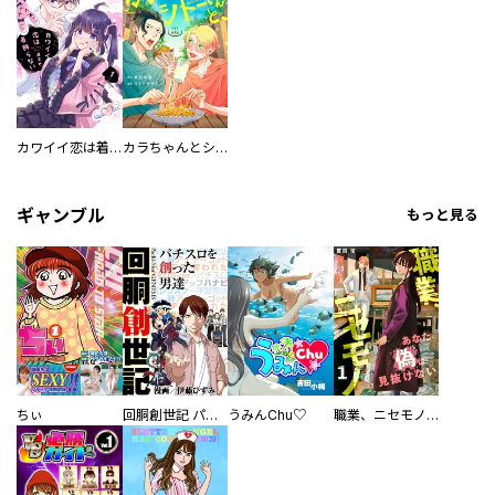
カワイイ恋は着飾らない
カラちゃんとシトーさんと、 【分冊版】
ギャンブル
もっと見る
ちぃ
回胴創世記 パチスロを創った男達
うみんChu♡
職業、ニセモノ～あなたに偽は見抜けない【電子単行本版】