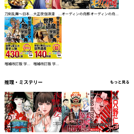
刀剣乱舞～日本号つれづれ酒～
大正夜伽浪漫 －金曜日の花嫁—
オーディンの舟葬
オーディンの舟葬 分冊版
増補改訂版 学研まんが NEW世界の歴史 別巻 人物学習事典
増補改訂版 学研まんが NEW世界の歴史 別巻 世界遺産学習事典
推理・ミステリー
もっと見る