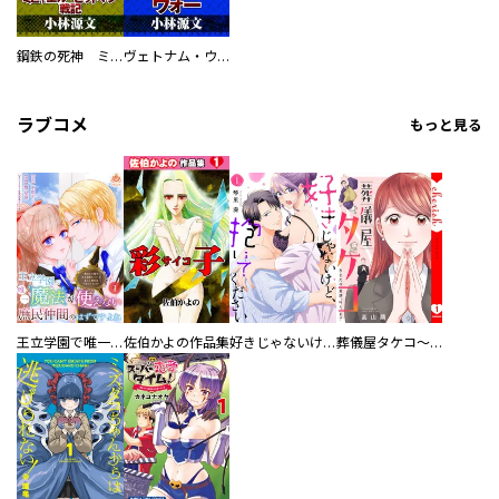
鋼鉄の死神 ミヒャエル・ビットマン戦記
ヴェトナム・ウォー VIETNAM WAR
ラブコメ
もっと見る
王立学園で唯一魔法が使えない庶民仲間のはずですよね～実は王子様で私を溺愛しているなんて告白はやめてください～
佐伯かよの作品集
好きじゃないけど、抱いてください【電子単行本版／特典おまけ付き】
葬儀屋タケコ～あなたの最期、叶えます【電子単行本版】