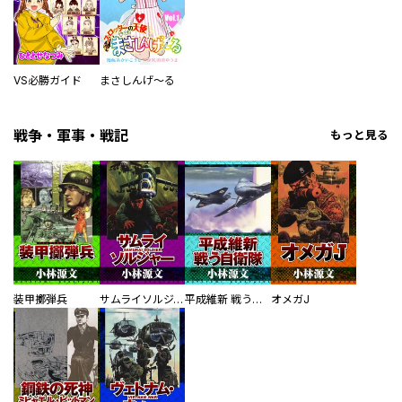
VS必勝ガイド
まさしんげ～る
戦争・軍事・戦記
もっと見る
装甲擲弾兵
サムライソルジャー SAMURAI SOLDIER
平成維新 戦う自衛隊
オメガJ