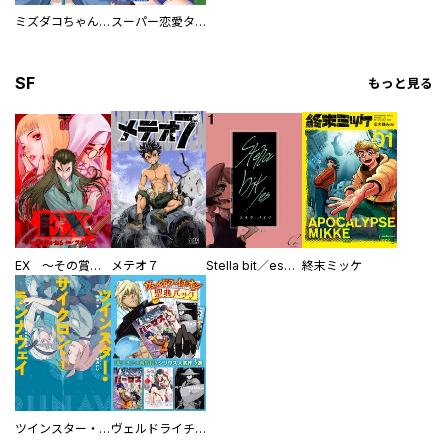
ミズダコちゃんからは逃げられない！
スーパー恋愛タイム！～現場でドＳな彼女は自宅でデレる～
SF
もっと見る
EX ～その賞金稼ぎは、世界の出口を探す～【単行本版】
メテオ７
Stella bit／es【単話版】
終末ミッケ
ツインスター・サイクロン・ランナウェイ
ヴェルドライチオシ聖典パック 『転スラ』ミニ画集付き シリウス人気作３選