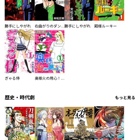
勝手にしやがれ
右曲がりのダンディー
勝手にしやがれ
殿様ルーキー
ぎゃる侍
奥様火の用心！【セミカラー版】
歴史・時代劇
もっと見る