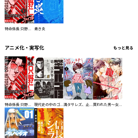
特命係長 只野仁ファイナル 愛蔵版
青き炎
アニメ化・実写化
もっと見る
特命係長 只野仁ファイナル 愛蔵版
現代史の中のゴルゴ13
満タサレズ、止メラレズ
買われた男～女性限定快感セラピスト～【描き下ろしおまけ付き特装版】