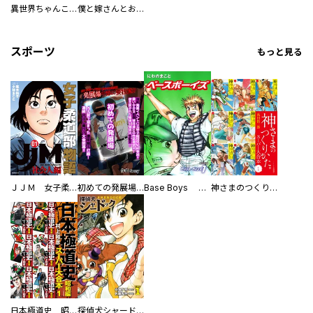
異世界ちゃんこ～横綱目前に召喚されたんだが～ 【連載版】
僕と嫁さんとお酒の関係
スポーツ
もっと見る
ＪＪＭ 女子柔道部物語 社会人編
初めての発展場 【白抜き修正版】
Base Boys 新装版
神さまのつくりかた。スーパー大合本
日本極道史 昭和編 スーパー大合本
探偵犬シャードック（新装版）