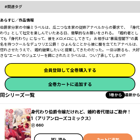
関連タグ
あらすじ／作品情報
伯爵家分家の令嬢ミラベルは、瓜二つな本家の従姉アナベルからの要求で、 『身代
わり』として社交を楽しんでいたある日、衝撃的なお願いをされる。「婚約者とし
ても『身代わり』になって、彼をメロメロにしてきて」 お相手は“暴風雪閣下”の異
名を持つクールなデュワリエ公爵！ ひょんなことから彼に腹を立てたアナベルは、
惚れさせたうえで、 婚約破棄したいと提案してきたのだった。一旦は断るも、大好
きな“エール”のジュエリーを餌にされたミラベルは、つい了承してしまい!?
会員登録して全巻購入する
全巻カートに追加する
同シリーズ一覧
1巻から
最新から
身代わり伯爵令嬢だけれど、婚約者代理はご勘弁！
1（アリアンローズコミックス）
ポイント
660
試し読み
カートに追加