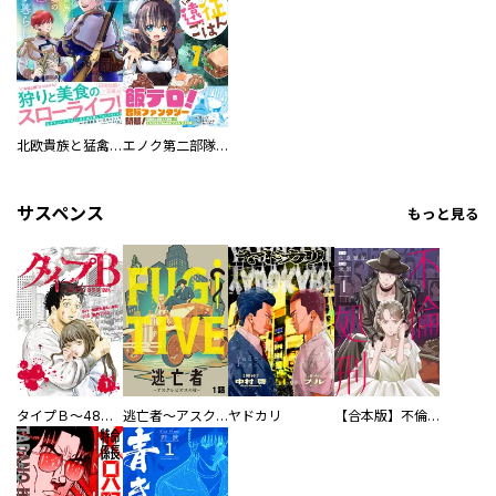
北欧貴族と猛禽妻の雪国狩り暮らし
エノク第二部隊のはらぺこ遠征ごはん
サスペンス
もっと見る
タイプＢ～48時間後、致死率100％～【単話】
逃亡者～アスクレピオスの杖～
ヤドカリ
【合本版】不倫処刑