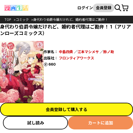
カート
検索
ログイン
会員登録
TOP
コミック
身代わり伯爵令嬢だけれど、婚約者代理はご勘弁！
身代わり伯爵令嬢だけれど、婚約者代理はご勘弁！ 1（アリア
ンローズコミックス）
作家名：
中島四貴
／
江本マシメサ
／
鈴ノ助
出版社：
フロンティアワークス
ポイント
660
会員登録して購入する
試し読み
カートに追加