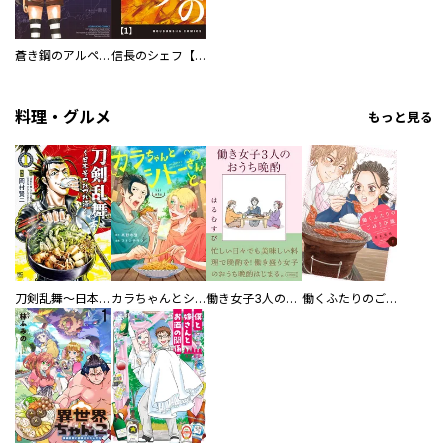
蒼き鋼のアルペジオ
信長のシェフ【単話版】
料理・グルメ
もっと見る
刀剣乱舞～日本号つれづれ酒～
カラちゃんとシトーさんと、 【分冊版】
働き女子3人のおうち晩酌
働くふたりのごほうび飯