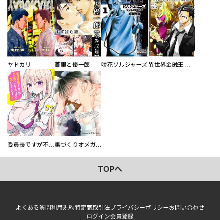
ヤドカリ
首里と優一郎
咲花ソルジャーズ
異世界金融王 ～クローネ・ゴルディオンの覇道～
委員長ですが不良になるほど恋してます！
巣づくりオメガバース
TOPへ
よくある質問
利用規約
特定商取引法
プライバシーポリシー
お問い合わせ
ログイン
会員登録