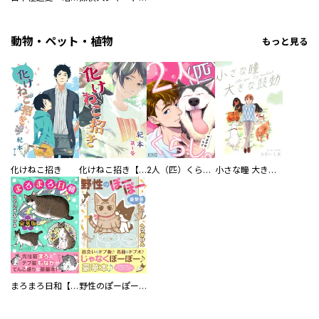
動物・ペット・植物
もっと見る
化けねこ招き
化けねこ招き【描きおろし付合冊版】
2人（匹）くらし。
小さな瞳 大きな鼓動
まろまろ日和【豪華版】
野性のぽーぽー【豪華版】