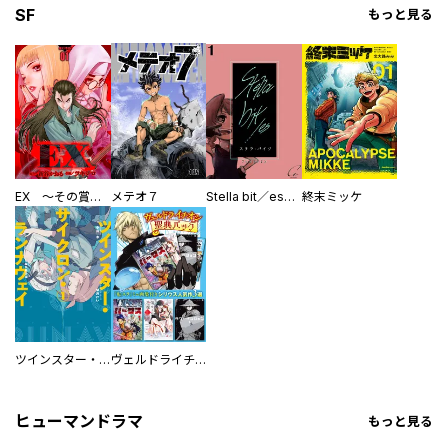
SF
もっと見る
EX ～その賞金稼ぎは、世界の出口を探す～【単行本版】
メテオ７
Stella bit／es【単話版】
終末ミッケ
ツインスター・サイクロン・ランナウェイ
ヴェルドライチオシ聖典パック 『転スラ』ミニ画集付き シリウス人気作３選
ヒューマンドラマ
もっと見る