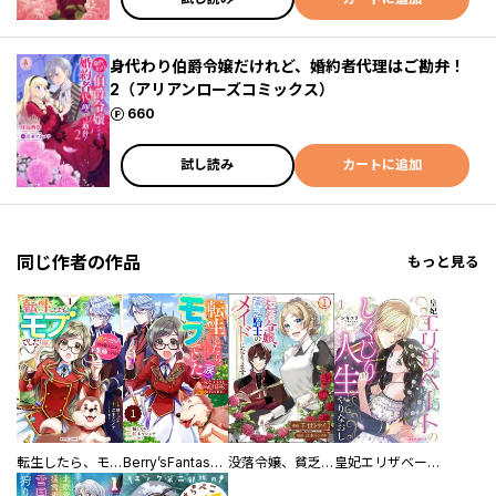
身代わり伯爵令嬢だけれど、婚約者代理はご勘弁！
2（アリアンローズコミックス）
ポイント
660
試し読み
カートに追加
同じ作者の作品
もっと見る
転生したら、モブでした（涙）～死亡フラグを回避するため、薬師になります～
Berry’sFantasy転生したら、モブでした（涙）～死亡フラグを回避するため、薬師になります～
没落令嬢、貧乏騎士のメイドになります コミック版（分冊版）
皇妃エリザベートのしくじり人生やりなおし