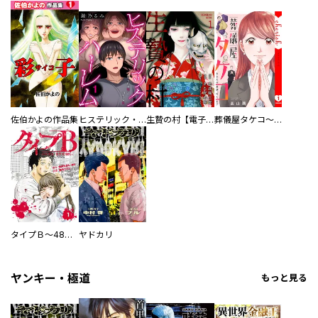
佐伯かよの作品集
ヒステリック・ハーレム～搾られる男と堕ちる女～【電子単行本版】
生贄の村【電子単行本版】
葬儀屋タケコ～あなたの最期、叶えます【電子単行本版】
タイプＢ～48時間後、致死率100％～【単話】
ヤドカリ
ヤンキー・極道
もっと見る