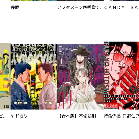
弁慶
アフタヌーン四季賞ＣＨＲＯＮＩＣＬＥ １９８７－２０００
逃亡者～アスクレピオスの杖～
ヤドカリ
【合本版】不倫処刑