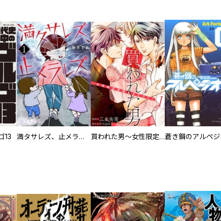
13
満タサレズ、止メラレズ
買われた男～女性限定快感セラピスト～【描き下ろしおまけ付き特装版】
蒼き鋼のアルペジ