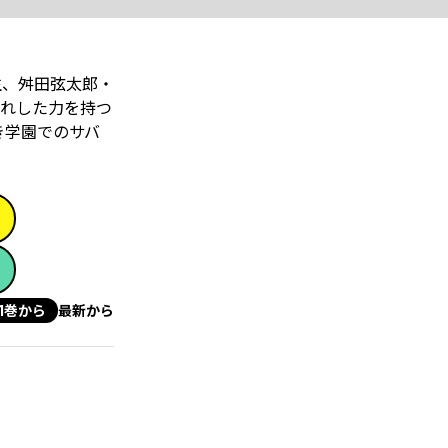
生、舛田弦太郎・
れした力を持つ
き学園でのサバ
1巻から
最新から