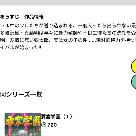
あらすじ／作品情報
ワル中のワルたちが送り込まれる、一度入ったら出られない最
多岐沢樹・真藤明は早々に暴力教師や不良生徒たちの洗礼を受
明、友情に篤い弦太郎、実は女の子の樹……絶対的権力を持つ
イバルが始まった!!
同シリーズ一覧
要塞学園（１）
ポイント
720