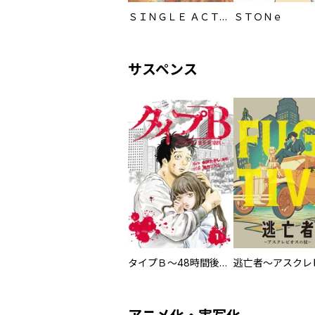
ＳＩＮＧＬＥ ＡＣＴＩＯＮ ＡＲＭＹ
ＳＴＯＮｅ
サスペンス
タイプＢ～48時間後、致死率100％～【単話】