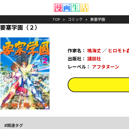
TOP
コミック
要塞学園
要塞学園（２）
作家名：
鳴海丈
／
ヒロモト
出版社：
講談社
レーベル：
アフタヌーン
関連タグ