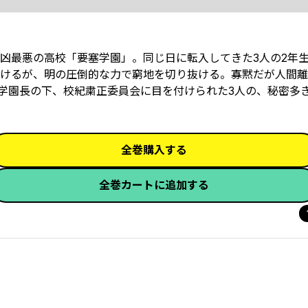
凶最悪の高校「要塞学園」。同じ日に転入してきた3人の2年
けるが、明の圧倒的な力で窮地を切り抜ける。寡黙だが人間離
学園長の下、校紀粛正委員会に目を付けられた3人の、秘密多
全巻購入する
全巻カートに追加する