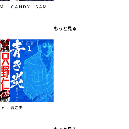
ＣＡＮＤＹ ＳＡＭＵＲＡＩ ＷＡＲＳ！ 無料電子版
ＣＡＮＤＹ ＳＡＭＵＲＡＩ ＷＡＲＳ！
もっと見る
特命係長 只野仁ファイナル 愛蔵版
青き炎