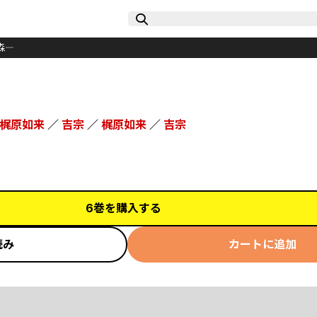
森―
梶原如来
／
吉宗
／
梶原如来
／
吉宗
6巻を購入する
読み
カートに追加