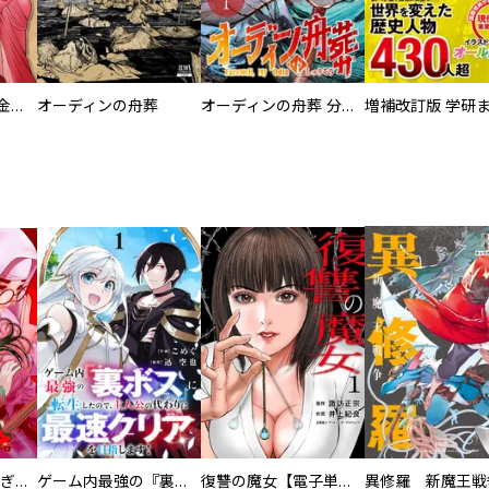
大正夜伽浪漫 －金曜日の花嫁—
オーディンの舟葬
オーディンの舟葬 分冊版
EX ～その賞金稼ぎは、世界の出口を探す～【単行本版】
ゲーム内最強の『裏ボス』に転生したので、主人公の代わりに最速クリアを目指します！【電子単行本版】
復讐の魔女【電子単行本版】
異修羅 新魔王戦