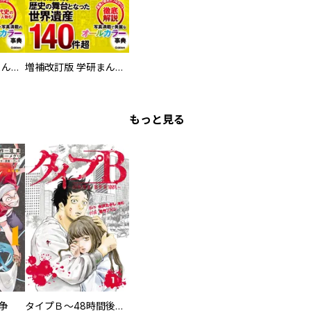
増補改訂版 学研まんが NEW世界の歴史 別巻 人物学習事典
増補改訂版 学研まんが NEW世界の歴史 別巻 世界遺産学習事典
もっと見る
争
タイプＢ～48時間後、致死率100％～【単話】