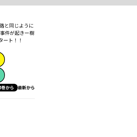
路と同じように
事件が起きー樹
タート！！
1巻から
最新から