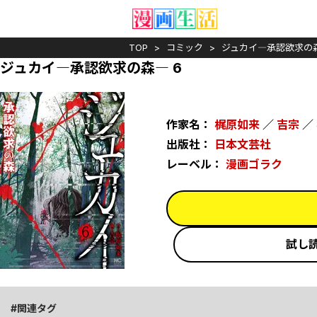
TOP
コミック
ジュカイ―承認欲求の
ジュカイ―承認欲求の森― 6
作家名：
梶原如来
／
吉宗
／
出版社：
日本文芸社
レーベル：
漫画ゴラク
試し
関連タグ