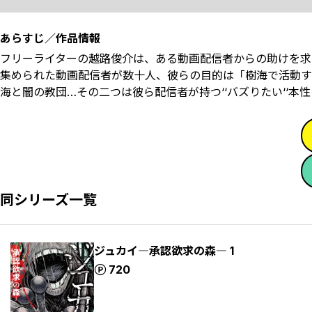
あらすじ／作品情報
フリーライターの越路俊介は、ある動画配信者からの助けを求
集められた動画配信者が数十人、彼らの目的は「樹海で活動す
海と闇の教団…その二つは彼ら配信者が持つ‘‘バズりたい‘‘
同シリーズ一覧
ジュカイ―承認欲求の森― 1
ポイント
720