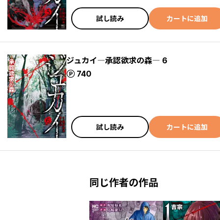
試し読み
カートに追加
ジュカイ―承認欲求の森― 6
ポイント
740
試し読み
カートに追加
同じ作者の作品