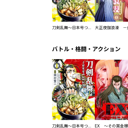
刀剣乱舞～日本号つれづれ酒～
バトル・格闘・アクション
刀剣乱舞～日本号つれづれ酒～