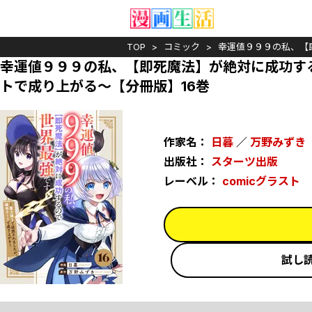
TOP
コミック
幸運値９９９の私、【
幸運値９９９の私、【即死魔法】が絶対に成功す
トで成り上がる～【分冊版】16巻
作家名：
日暮
／
万野みずき
出版社：
スターツ出版
レーベル：
comicグラスト
試し