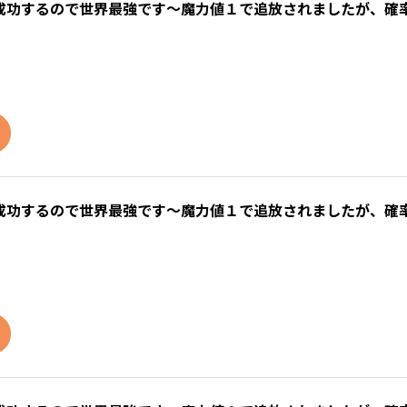
成功するので世界最強です～魔力値１で追放されましたが、確
成功するので世界最強です～魔力値１で追放されましたが、確