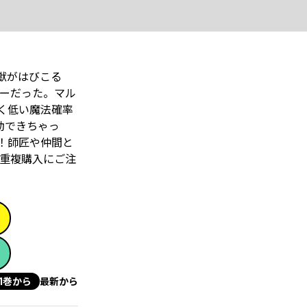
獣がはびこる
リーだった。マル
低い魔法――確率
動できちゃっ
！師匠や仲間と
。重複購入にご注
1巻から
最新から