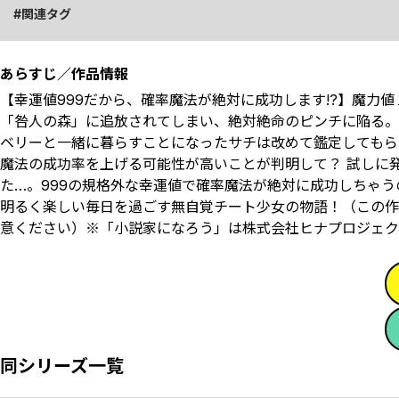
関連タグ
あらすじ／作品情報
【幸運値999だから、確率魔法が絶対に成功します!?】魔力
「咎人の森」に追放されてしまい、絶対絶命のピンチに陥る―
ベリーと一緒に暮らすことになったサチは改めて鑑定してもらう
魔法の成功率を上げる可能性が高いことが判明して――？ 試しに
た…。999の規格外な幸運値で確率魔法が絶対に成功しちゃ
明るく楽しい毎日を過ごす無自覚チート少女の物語！（この作品
意ください）※「小説家になろう」は株式会社ヒナプロジェク
同シリーズ一覧