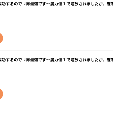
成功するので世界最強です～魔力値１で追放されましたが、確
成功するので世界最強です～魔力値１で追放されましたが、確