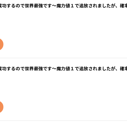
成功するので世界最強です～魔力値１で追放されましたが、確
成功するので世界最強です～魔力値１で追放されましたが、確