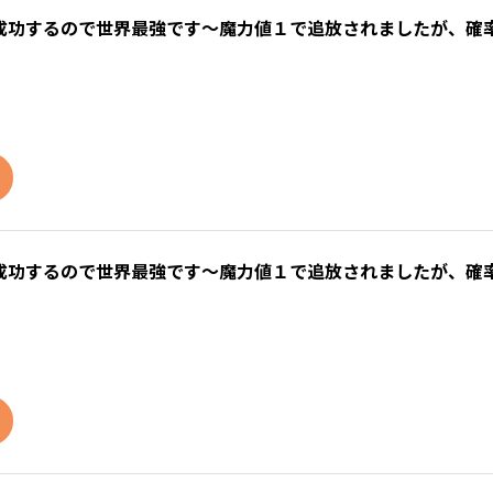
成功するので世界最強です～魔力値１で追放されましたが、確
成功するので世界最強です～魔力値１で追放されましたが、確