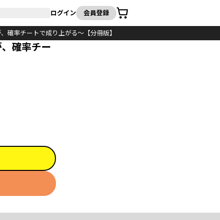
カート
ログイン
会員登録
が、確率チートで成り上がる～【分冊版】
が、確率チー