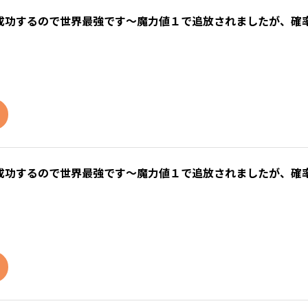
成功するので世界最強です～魔力値１で追放されましたが、確
成功するので世界最強です～魔力値１で追放されましたが、確