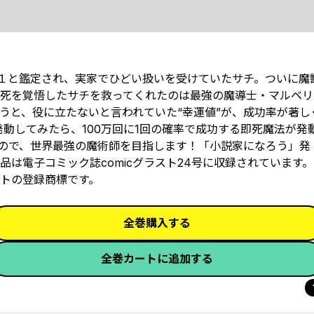
値１と鑑定され、実家でひどい扱いを受けていたサチ。ついに魔
―。死を覚悟したサチを救ってくれたのは最強の魔導士・マルベ
と、役に立たないと言われていた“幸運値”が、成功率が著しく
発動してみたら、100万回に1回の確率で成功する即死魔法が発
うので、世界最強の魔術師を目指します！「小説家になろう」発
は電子コミック誌comicグラスト24号に収録されています
トの登録商標です。
全巻購入する
全巻カートに追加する