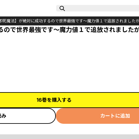
即死魔法】が絶対に成功するので世界最強です～魔力値１で追放されました
るので世界最強です～魔力値１で追放されました
16巻を購入する
読み
カートに追加