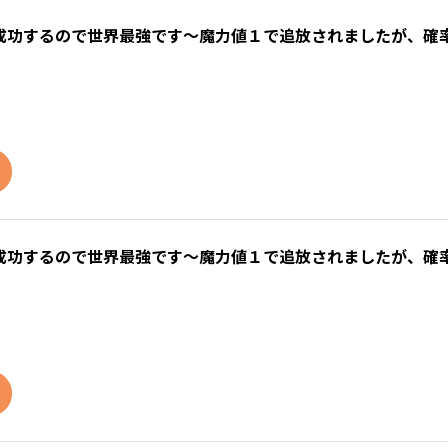
成功するので世界最強です～魔力値１で追放されましたが、確
成功するので世界最強です～魔力値１で追放されましたが、確