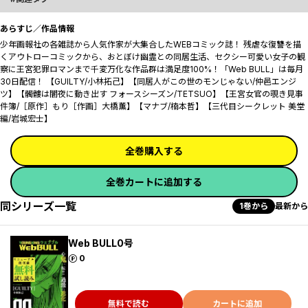
あらすじ／作品情報
少年画報社の各雑誌から人気作家が大集合したWEBコミック誌！ 残虐な復讐を描
くアウトローコミックから、おとぼけ幽霊との同居生活、セクシー可愛い女子の観
察に王宮犯罪ロマンまで千変万化な作品群は満足度100%！「Web BULL」は毎月
30日配信！ 【GUILTY/小林拓己】【同居人がこの世のモンじゃない/仲邑エンジ
ツ】【髑髏は闇夜に動き出す フォースシーズン/TETSUO】【王宮女官の覗き見事
件簿/［原作］もり［作画］大橋薫】【マナブ/楠本哲】【三代目シークレット 美堂
編/岩城宏士】
全巻購入する
全巻カートに追加する
同シリーズ一覧
1巻から
最新から
Web BULL0号
ポイント
0
無料で読む
カートに追加