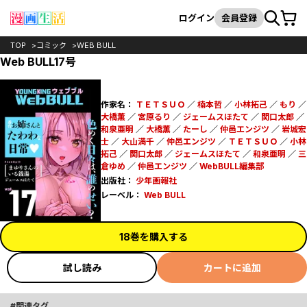
カート
検索
ログイン
会員登録
TOP
コミック
WEB BULL
Web BULL17号
作家名：
ＴＥＴＳＵＯ
／
楠本哲
／
小林拓己
／
もり
／
大橋薫
／
宮原るり
／
ジェームスほたて
／
関口太郎
／
和泉亜明
／
大橋薫
／
たーし
／
仲邑エンジツ
／
岩城宏
士
／
大山満千
／
仲邑エンジツ
／
ＴＥＴＳＵＯ
／
小林
拓己
／
関口太郎
／
ジェームスほたて
／
和泉亜明
／
三
倉ゆめ
／
仲邑エンジツ
／
WebBULL編集部
出版社：
少年画報社
レーベル：
Web BULL
18巻を購入する
試し読み
カートに追加
関連タグ