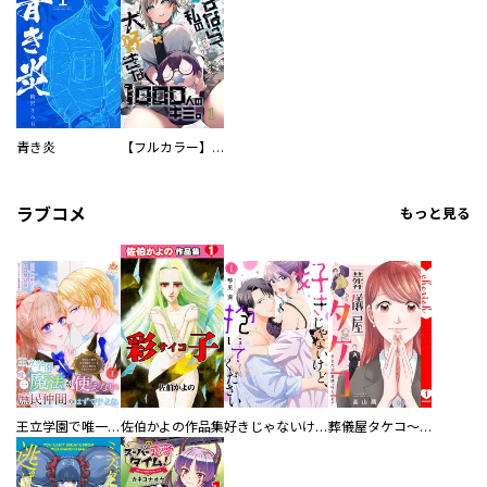
青き炎
【フルカラー】さよなら、私の大好きな１０００人のキミ。
ラブコメ
もっと見る
王立学園で唯一魔法が使えない庶民仲間のはずですよね～実は王子様で私を溺愛しているなんて告白はやめてください～
佐伯かよの作品集
好きじゃないけど、抱いてください【電子単行本版／特典おまけ付き】
葬儀屋タケコ～あなたの最期、叶えます【電子単行本版】