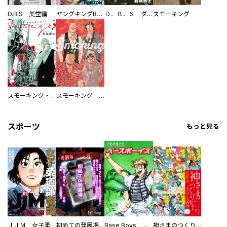
D.B.S 美堂編
ヤングキングBULL
Ｄ．Ｂ．Ｓ ダーティー・ビジネス・シークレット
スモーキング
スモーキング・サベージ
スモーキング 新装版
スポーツ
もっと見る
ＪＪＭ 女子柔道部物語 社会人編
初めての発展場 【白抜き修正版】
Base Boys 新装版
神さまのつくりかた。スーパー大合本