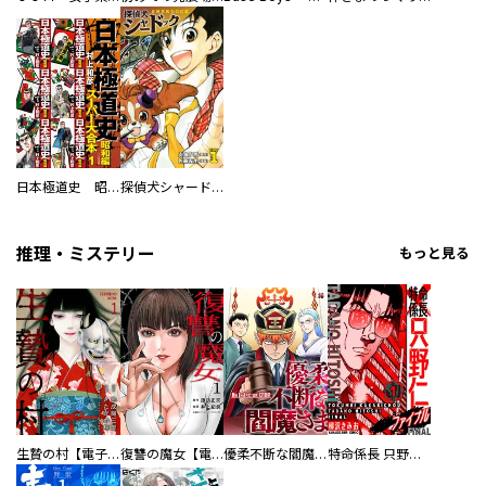
日本極道史 昭和編 スーパー大合本
探偵犬シャードック（新装版）
推理・ミステリー
もっと見る
生贄の村【電子単行本版】
復讐の魔女【電子単行本版】
優柔不断な閻魔さま
特命係長 只野仁ファイナル 愛蔵版