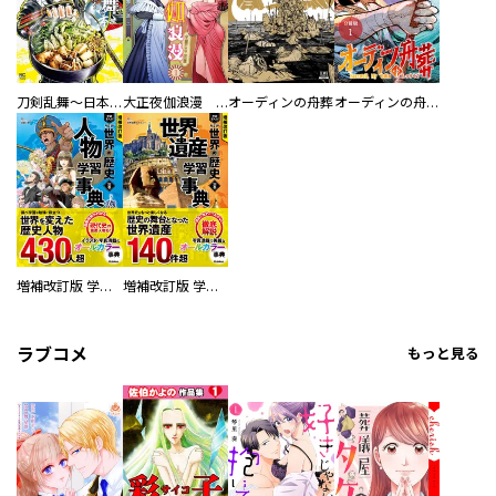
刀剣乱舞～日本号つれづれ酒～
大正夜伽浪漫 －金曜日の花嫁—
オーディンの舟葬
オーディンの舟葬 分冊版
増補改訂版 学研まんが NEW世界の歴史 別巻 人物学習事典
増補改訂版 学研まんが NEW世界の歴史 別巻 世界遺産学習事典
ラブコメ
もっと見る