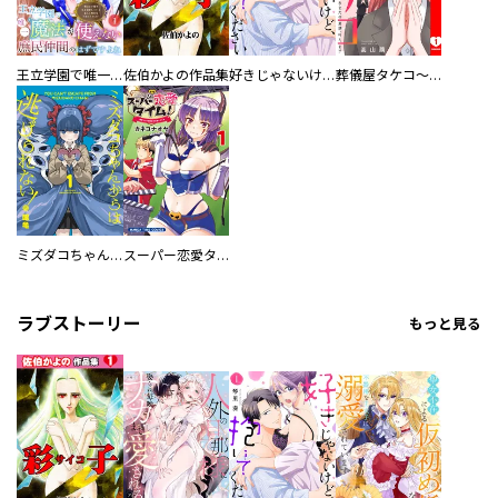
王立学園で唯一魔法が使えない庶民仲間のはずですよね～実は王子様で私を溺愛しているなんて告白はやめてください～
佐伯かよの作品集
好きじゃないけど、抱いてください【電子単行本版／特典おまけ付き】
葬儀屋タケコ～あなたの最期、叶えます【電子単行本版】
ミズダコちゃんからは逃げられない！
スーパー恋愛タイム！～現場でドＳな彼女は自宅でデレる～
ラブストーリー
もっと見る