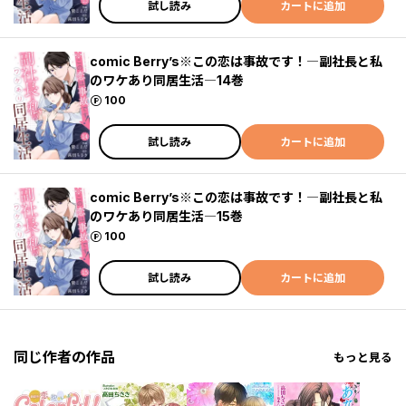
試し読み
カートに追加
comic Berry’s※この恋は事故です！―副社長と私
のワケあり同居生活―14巻
ポイント
100
試し読み
カートに追加
comic Berry’s※この恋は事故です！―副社長と私
のワケあり同居生活―15巻
ポイント
100
試し読み
カートに追加
同じ作者の作品
もっと見る