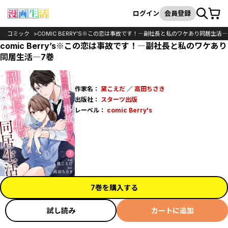
カート
検索
ログイン
会員登録
コミック
COMIC BERRY’S※この恋は事故です！―副社長と私のワケあり同居生活―
comic Berry’s※この恋は事故です！―副社長と私のワケあり
同居生活―7巻
作家名：
黛こえだ
／
高田ちさき
出版社：
スターツ出版
レーベル：
comic Berry's
7巻を購入する
試し読み
カートに追加