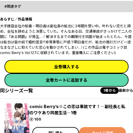
関連タグ
あらすじ／作品情報
大手建設会社の秘書・明日香は副社長の紘也に3年間片想い中。叶わない恋だと諦
め、会社を辞めようと決意していた。そんなある日、交通事故がきっかけで二人の
間に『ある問題』が発生…！解決するまでの期限付き同居が始まったとたん、今度
は紘也は皆の前で婚約宣言!?非常事態に戸惑う明日香だが、紘也の強引だけど一途
なまなざしに抑えていた恋心を動かされてしまい…! (この作品は電子コミック誌
comic Berry's Vol.127に収録されています。重複購入にご注意ください)
全巻購入する
全巻カートに追加する
同シリーズ一覧
1巻から
最新から
comic Berry’s※この恋は事故です！―副社長と私
のワケあり同居生活―1巻
ポイント
100
試し読み
カートに追加