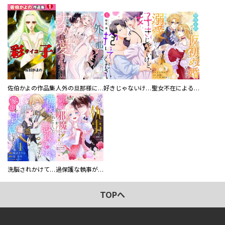
佐伯かよの作品集
人外の旦那様に娶られ毎晩ナカまで愛される…。アンソロジー
好きじゃないけど、抱いてください【電子単行本版／特典おまけ付き】
聖女不在による仮初め婚なのに、不器用な王太子に溺愛されています【電子単行本版／特典おまけ付き】
洗脳されかけていた悪役令嬢ですが家出を決意しました。【電子単行本版／特典おまけ付き】
過保護な執事が私の婚活を邪魔してきます！ 分冊版
TOPへ