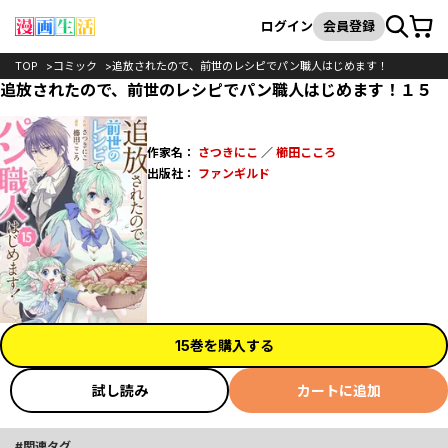
カート
検索
ログイン
会員登録
TOP
コミック
追放されたので、前世のレシピでパン職人はじめます！
追放されたので、前世のレシピでパン職人はじめます！１５
作家名：
さつきにこ
／
櫛田こころ
出版社：
ファンギルド
15巻を購入する
試し読み
カートに追加
関連タグ