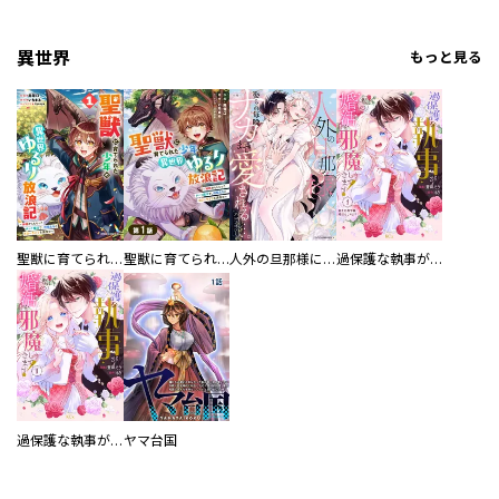
異世界
もっと見る
聖獣に育てられた少年の異世界ゆるり放浪記～神様からもらったチート魔法で、仲間たちとスローライフを満喫中～
聖獣に育てられた少年の異世界ゆるり放浪記～神様からもらったチート魔法で、仲間たちとスローライフを満喫中～【分冊版】
人外の旦那様に娶られ毎晩ナカまで愛される…。アンソロジー
過保護な執事が私の婚活を邪魔してきます！ 分冊版
過保護な執事が私の婚活を邪魔してきます！
ヤマ台国