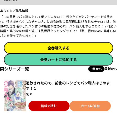
あらすじ／作品情報
「この屋敷でパン職人として働いてみない？」役立たずだとパーティーを追放さ
れ、行き場をなくしたチャロナ。とある屋敷の旦那様に助けられたチャロナは、前
世の記憶を活かしたパン作りの腕前が認められ、パン職人をすることに！？可愛い
精霊と美形な旦那様と過ごす異世界クッキングライフ！「私、皆のために美味しい
パンを作ってみせます！」
全巻購入する
全巻カートに追加する
同シリーズ一覧
1巻から
最新から
追放されたので、前世のレシピでパン職人はじめま
す！１
ポイント
0
無料で読む
カートに追加