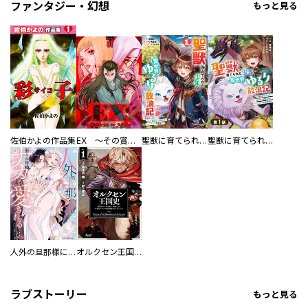
ファンタジー・幻想
もっと見る
佐伯かよの作品集
EX ～その賞金稼ぎは、世界の出口を探す～【単行本版】
聖獣に育てられた少年の異世界ゆるり放浪記～神様からもらったチート魔法で、仲間たちとスローライフを満喫中～
聖獣に育てられた少年の異世界ゆるり放浪記～神様からもらったチート魔法で、仲間たちとスローライフを満喫中～【分冊版】
人外の旦那様に娶られ毎晩ナカまで愛される…。アンソロジー
オルクセン王国史
ラブストーリー
もっと見る