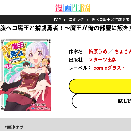
TOP
コミック
腹ペコ魔王と捕虜勇者
腹ペコ魔王と捕虜勇者！～魔王が俺の部屋に飯を
作家名：
梅原うめ
／
ちょき
出版社：
スターツ出版
レーベル：
comicグラスト
試し
関連タグ