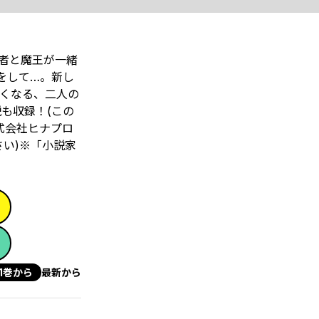
者と魔王が一緒
をして…。新し
たくなる、二人の
も収録！(この
株式会社ヒナプロ
さい)※「小説家
1巻から
最新から