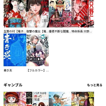
生贄の村【電子単行本版】
復讐の魔女【電子単行本版】
優柔不断な閻魔さま
特命係長 只野仁ファイナル 愛蔵版
青き炎
【フルカラー】さよなら、私の大好きな１０００人のキミ。
ギャンブル
もっと見る