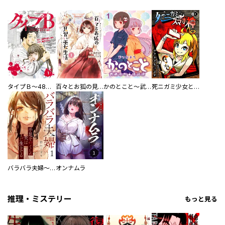
タイプＢ～48時間後、致死率100％～【単話】
百々とお狐の見習い巫女生活【単行本版】
かのとこと～武蔵花町怪話譚～ 【連載版】
死ニガミ少女とスマホ神
バラバラ夫婦～手足をなくした夫はまだ生きてる
オンナムラ
推理・ミステリー
もっと見る