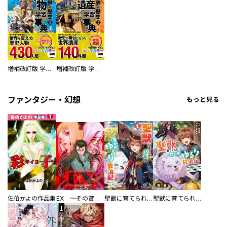
増補改訂版 学研まんが NEW世界の歴史 別巻 人物学習事典
増補改訂版 学研まんが NEW世界の歴史 別巻 世界遺産学習事典
ファンタジー・幻想
もっと見る
佐伯かよの作品集
EX ～その賞金稼ぎは、世界の出口を探す～【単行本版】
聖獣に育てられた少年の異世界ゆるり放浪記～神様からもらったチート魔法で、仲間たちとスローライフを満喫中～
聖獣に育てられた少年の異世界ゆるり放浪記～神様からもらったチート魔法で、仲間たちとスローライフを満喫中～【分冊版】