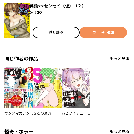
英語××センセイ（仮）（２）
ポイント
720
試し読み
カートに追加
同じ作者の作品
もっと見る
ヤングマガジン サード
Ｓとの遭遇
バビブイチューバー！！ パピィ
怪奇・ホラー
もっと見る