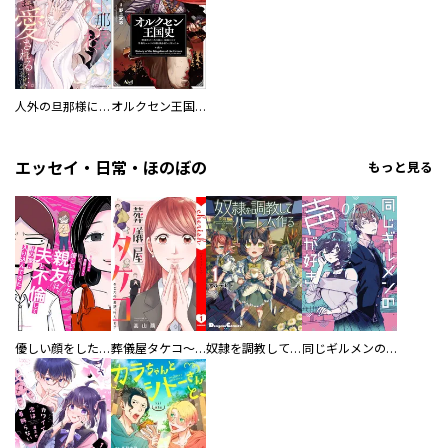
人外の旦那様に娶られ毎晩ナカまで愛される…。アンソロジー
オルクセン王国史
エッセイ・日常・ほのぼの
もっと見る
優しい顔をした親友は、夫と不倫して私の家に入り込んできた。
葬儀屋タケコ～あなたの最期、叶えます【電子単行本版】
奴隷を調教してハーレム作る
同じギルメンの声が好き