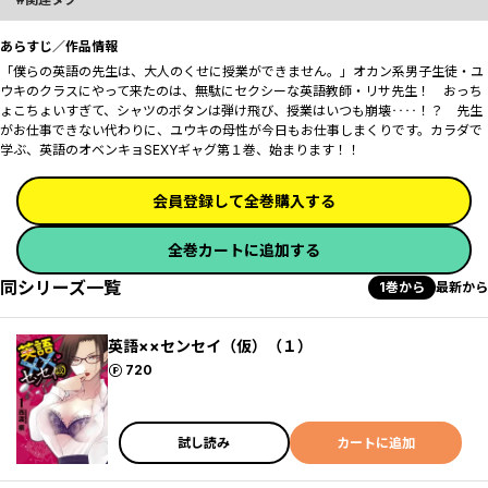
あらすじ／作品情報
「僕らの英語の先生は、大人のくせに授業ができません。」オカン系男子生徒・ユ
ウキのクラスにやって来たのは、無駄にセクシーな英語教師・リサ先生！ おっち
ょこちょいすぎて、シャツのボタンは弾け飛び、授業はいつも崩壊‥‥！？ 先生
がお仕事できない代わりに、ユウキの母性が今日もお仕事しまくりです。カラダで
学ぶ、英語のオベンキョSEXYギャグ第１巻、始まります！！
会員登録して全巻購入する
全巻カートに追加する
同シリーズ一覧
1巻から
最新から
英語××センセイ（仮）（１）
ポイント
720
試し読み
カートに追加