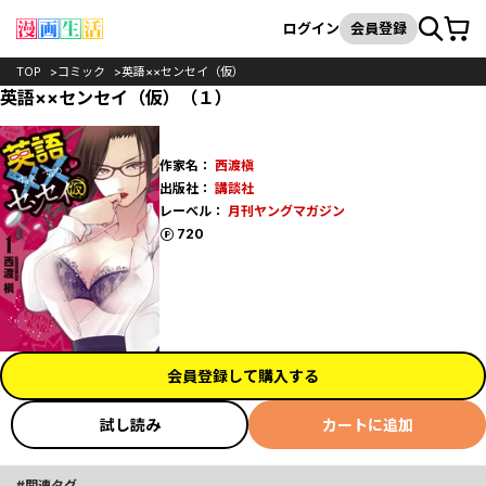
カート
検索
ログイン
会員登録
TOP
コミック
英語××センセイ（仮）
英語××センセイ（仮）（１）
作家名：
西渡槇
出版社：
講談社
レーベル：
月刊ヤングマガジン
ポイント
720
会員登録して購入する
試し読み
カートに追加
関連タグ