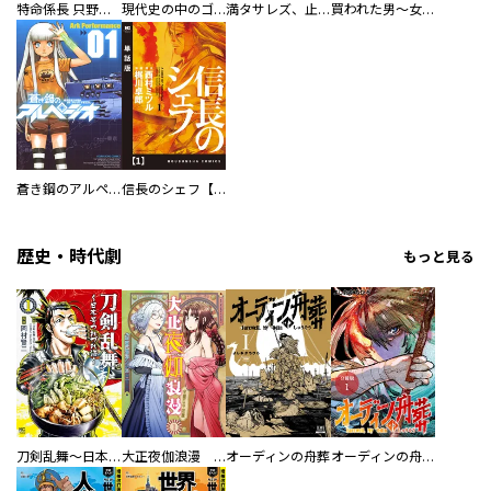
特命係長 只野仁ファイナル 愛蔵版
現代史の中のゴルゴ13
満タサレズ、止メラレズ
買われた男～女性限定快感セラピスト～【描き下ろしおまけ付き特装版】
蒼き鋼のアルペジオ
信長のシェフ【単話版】
歴史・時代劇
もっと見る
刀剣乱舞～日本号つれづれ酒～
大正夜伽浪漫 －金曜日の花嫁—
オーディンの舟葬
オーディンの舟葬 分冊版