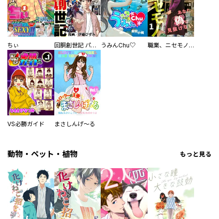
ちぃ
回胴創世記 パチスロを創った男達
うみんChu♡
職業、ニセモノ～あなたに偽は見抜けない【電子単行本版】
VS必勝ガイド
まさしんげ～る
動物・ペット・植物
もっと見る