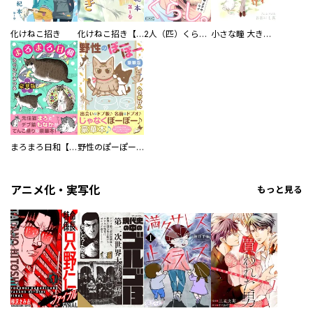
化けねこ招き
化けねこ招き【描きおろし付合冊版】
2人（匹）くらし。
小さな瞳 大きな鼓動
まろまろ日和【豪華版】
野性のぽーぽー【豪華版】
アニメ化・実写化
もっと見る