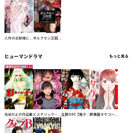
人外の旦那様に娶られ毎晩ナカまで愛される…。アンソロジー
オルクセン王国史
ヒューマンドラマ
もっと見る
佐伯かよの作品集
ヒステリック・ハーレム～搾られる男と堕ちる女～【電子単行本版】
生贄の村【電子単行本版】
葬儀屋タケコ～あなたの最期、叶えます【電子単行本版】