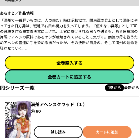
あらすじ／作品情報
「満州で一番軽いものは、人の命だ」時は昭和12年。関東軍の兵士として満州にや
ってきた日方勇は、戦地で右目の視力を失ってしまう。「使えない兵隊」として軍
の食糧を作る農業義勇軍に回され、上官に虐げられる日々を送るも、ある日農場の
片隅でアヘンの原料であるケシが栽培されていることに気づく。病気の母を救うた
めアヘンの密造に手を染める勇だったが、その決断が自身の、そして満州の運命を
狂わせていく…。
全巻購入する
全巻カートに追加する
同シリーズ一覧
1巻から
最新から
満州アヘンスクワッド（１）
ポイント
80
試し読み
カートに追加