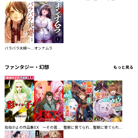
バラバラ夫婦～手足をなくした夫はまだ生きてる
オンナムラ
ファンタジー・幻想
もっと見る
佐伯かよの作品集
EX ～その賞金稼ぎは、世界の出口を探す～【単行本版】
聖獣に育てられた少年の異世界ゆるり放浪記～神様からもらったチート魔法で、仲間たちとスローライフを満喫中～
聖獣に育てられた少年の異世界ゆるり放浪記～神様からもらったチート魔法で、仲間たちとスローライフを満喫中～【分冊版】