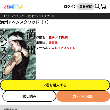
カート
検索
ログイン
会員登録
TOP
コミック
満州アヘンスクワッド
満州アヘンスクワッド（７）
作家名：
鹿子
／
門馬司
出版社：
講談社
レーベル：
コミックＤＡＹＳ
7巻を購入する
試し読み
カートに追加
関連タグ