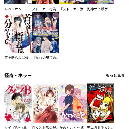
レベリオン
ストーカー行為がバレて人生終了男
『ストーカー浄化団』コミックス２巻発売記念 恐怖！ストーカー漫画 試し読みパック
死神サイ殺ゲーム
首を斬らねば分かるまい
『なれの果ての僕ら』新刊配信無料ファイル
怪奇・ホラー
もっと見る
タイプＢ～48時間後、致死率100％～【単話】
百々とお狐の見習い巫女生活【単行本版】
かのとこと～武蔵花町怪話譚～ 【連載版】
死ニガミ少女とスマホ神