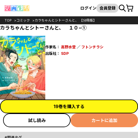
カート
検索
ログイン
会員登録
TOP
コミック
カラちゃんとシトーさんと、 【分冊版】
カラちゃんとシトーさんと、 １０−①
作家名：
高野水登
／
フトンチラシ
出版社：
SDP
19巻を購入する
試し読み
カートに追加
関連タグ