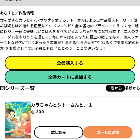
あらすじ／作品情報
食を愛するカラちゃん×サウナを愛するシトーさんによる日常至福ストーリー！読
めば読むほど推せる正反対イケメンコンビと全国各地のプライベートサウナを一緒
に巡り、一緒に美味しいごはんを食べているような気持ちになれる本作。二人のフ
リーダムなやりとりを通して、毎日がんばるあなたに極上の癒しを与え、個人ファ
ーストな時代に“こうあったら素敵だと思える付き合い方”や“ゆるくて気楽な旅の仕
方”をお届けします。心身ともに〝ととのう〟こと間違いなし！
全巻購入する
全巻カートに追加する
同シリーズ一覧
1巻から
最新から
カラちゃんとシトーさんと、 １
ポイント
200
試し読み
カートに追加