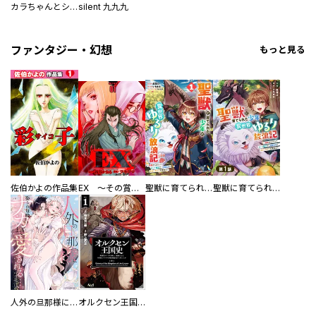
カラちゃんとシトーさんと、
silent 九九九
ファンタジー・幻想
もっと見る
佐伯かよの作品集
EX ～その賞金稼ぎは、世界の出口を探す～【単行本版】
聖獣に育てられた少年の異世界ゆるり放浪記～神様からもらったチート魔法で、仲間たちとスローライフを満喫中～
聖獣に育てられた少年の異世界ゆるり放浪記～神様からもらったチート魔法で、仲間たちとスローライフを満喫中～【分冊版】
人外の旦那様に娶られ毎晩ナカまで愛される…。アンソロジー
オルクセン王国史