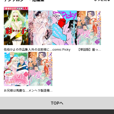
佐伯かよの作品集
人外の旦那様に娶られ毎晩ナカまで愛される…。アンソロジー
comic Picky
【単話版】崖っぷち令嬢ですが、意地と策略で幸せになります！シリーズ
お兄様は馬鹿なんですか？～地味王女は婚約破棄に巻き込まれる～
メンヘラ製造機の公爵令息（過保護）が溺愛してきます
TOPへ