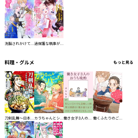
洗脳されかけていた悪役令嬢ですが家出を決意しました。【電子単行本版／特典おまけ付き】
過保護な執事が私の婚活を邪魔してきます！ 分冊版
料理・グルメ
もっと見る
刀剣乱舞～日本号つれづれ酒～
カラちゃんとシトーさんと、 【分冊版】
働き女子3人のおうち晩酌
働くふたりのごほうび飯