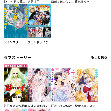
EX ～その賞金稼ぎは、世界の出口を探す～【単行本版】
メテオ７
Stella bit／es【単話版】
終末ミッケ
ツインスター・サイクロン・ランナウェイ
ヴェルドライチオシ聖典パック 『転スラ』ミニ画集付き シリウス人気作３選
ラブストーリー
もっと見る
佐伯かよの作品集
人外の旦那様に娶られ毎晩ナカまで愛される…。アンソロジー
好きじゃないけど、抱いてください【電子単行本版／特典おまけ付き】
聖女不在による仮初め婚なのに、不器用な王太子に溺愛されています【電子単行本版／特典おまけ付き】