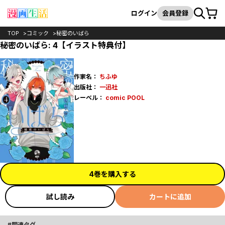
カート
検索
ログイン
会員登録
TOP
コミック
秘密のいばら
秘密のいばら: 4【イラスト特典付】
作家名：
ちふゆ
出版社：
一迅社
レーベル：
comic POOL
4巻を購入する
試し読み
カートに追加
関連タグ