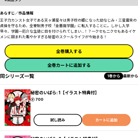
あらすじ／作品情報
王子力カンスト女子である天ヶ瀬星々は男子校の姫になった幼なじみ・三星雷来の
貞操を守るため、全寮制男子校「金薔薇学園」に転入することに。しかし入学
早々、学園一厄介な生徒に目を付けられてしまい...！？一クセも二クセもあるイケ
メンに囲まれた賑やかすぎる秘密のスクールライフが今始まる！
全巻購入する
全巻カートに追加する
同シリーズ一覧
1巻から
最新から
秘密のいばら: 1【イラスト特典付】
ポイント
700
試し読み
カートに追加