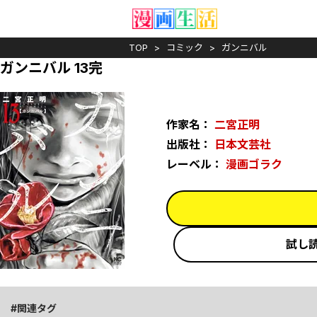
TOP
コミック
ガンニバル
ガンニバル 13完
作家名：
二宮正明
出版社：
日本文芸社
レーベル：
漫画ゴラク
試し
関連タグ