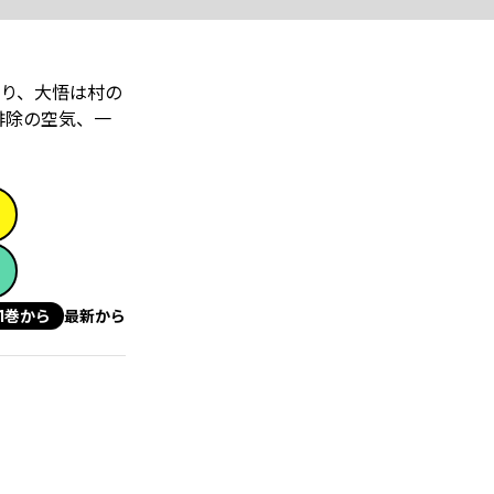
り、大悟は村の
排除の空気、一
1巻から
最新から