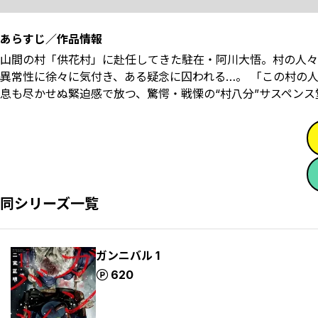
あらすじ／作品情報
山間の村「供花村」に赴任してきた駐在・阿川大悟。村の人々
異常性に徐々に気付き、ある疑念に囚われる…。 「この村の
息も尽かせぬ緊迫感で放つ、驚愕・戦慄の“村八分”サスペンス堂
同シリーズ一覧
ガンニバル 1
ポイント
620