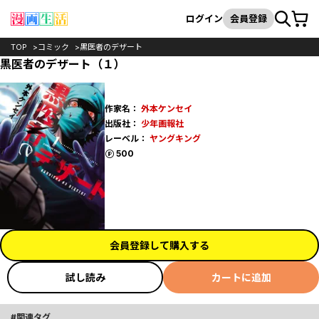
カート
検索
ログイン
会員登録
TOP
コミック
黒医者のデザート
黒医者のデザート（１）
作家名：
外本ケンセイ
出版社：
少年画報社
レーベル：
ヤングキング
ポイント
500
会員登録して購入する
試し読み
カートに追加
関連タグ