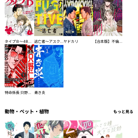
タイプＢ～48時間後、致死率100％～【単話】
逃亡者～アスクレピオスの杖～
ヤドカリ
【合本版】不倫処刑
特命係長 只野仁ファイナル 愛蔵版
青き炎
動物・ペット・植物
もっと見る