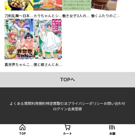
刀剣乱舞～日本号つれづれ酒～
カラちゃんとシトーさんと、 【分冊版】
働き女子3人のおうち晩酌
働くふたりのごほうび飯
異世界ちゃんこ～横綱目前に召喚されたんだが～ 【連載版】
僕と嫁さんとお酒の関係
TOPへ
よくある質問
利用規約
特定商取引法
プライバシーポリシー
お問い合わせ
ログイン
会員登録
TOP
カート
本棚