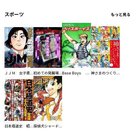
スポーツ
もっと見る
ＪＪＭ 女子柔道部物語 社会人編
初めての発展場 【白抜き修正版】
Base Boys 新装版
神さまのつくりかた。スーパー大合本
日本極道史 昭和編 スーパー大合本
探偵犬シャードック（新装版）