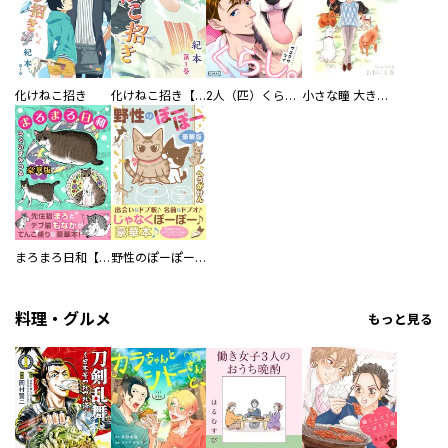
化けねこ招き
化けねこ招き【描きおろし付合冊版】
2人（匹）くらし。
小さな瞳 大きな鼓動
まろまろ日和【豪華版】
野性のぽーぽー【豪華版】
料理・グルメ
もっと見る