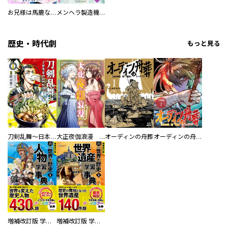
お兄様は馬鹿なんですか？～地味王女は婚約破棄に巻き込まれる～
メンヘラ製造機の公爵令息（過保護）が溺愛してきます
歴史・時代劇
もっと見る
刀剣乱舞～日本号つれづれ酒～
大正夜伽浪漫 －金曜日の花嫁—
オーディンの舟葬
オーディンの舟葬 分冊版
増補改訂版 学研まんが NEW世界の歴史 別巻 人物学習事典
増補改訂版 学研まんが NEW世界の歴史 別巻 世界遺産学習事典