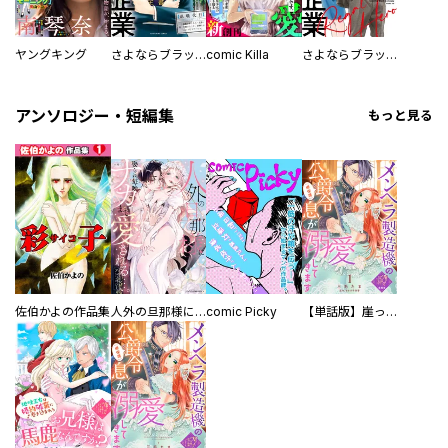
ヤングキング
さよならブラック企業 働く人の最後の砦「退職代行」
comic Killa
さよならブラック企業 ～ヒーロー弁護士 如月樹の本懐～
アンソロジー・短編集
もっと見る
佐伯かよの作品集
人外の旦那様に娶られ毎晩ナカまで愛される…。アンソロジー
comic Picky
【単話版】崖っぷち令嬢ですが、意地と策略で幸せになります！シリーズ