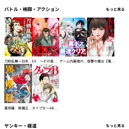
バトル・格闘・アクション
もっと見る
刀剣乱舞～日本号つれづれ酒～
EX ～その賞金稼ぎは、世界の出口を探す～【単行本版】
ゲーム内最強の『裏ボス』に転生したので、主人公の代わりに最速クリアを目指します！【電子単行本版】
復讐の魔女【電子単行本版】
異修羅 新魔王戦争
タイプＢ～48時間後、致死率100％～【単話】
ヤンキー・極道
もっと見る