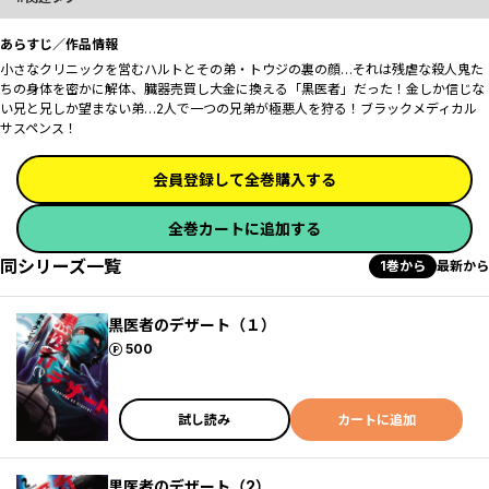
あらすじ／作品情報
小さなクリニックを営むハルトとその弟・トウジの裏の顔…それは残虐な殺人鬼た
ちの身体を密かに解体、臓器売買し大金に換える「黒医者」だった！金しか信じな
い兄と兄しか望まない弟…2人で一つの兄弟が極悪人を狩る！ブラックメディカル
サスペンス！
会員登録して全巻購入する
全巻カートに追加する
同シリーズ一覧
1巻から
最新から
黒医者のデザート（１）
ポイント
500
試し読み
カートに追加
黒医者のデザート（2）