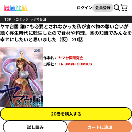
カート
検索
ログイン
会員登録
TOP
コミック
ヤマ台国
ヤマ台国 誰にも必要とされなかった私が食べ物の奪い合いが
続く弥生時代に転生したので食材や料理、薬の知識でみんなを
幸せにしたいと思いました（仮） 20話
作家名：
ヤマ台国研究会
出版社：
TRIUMPH COMICS
20巻を購入する
試し読み
カートに追加