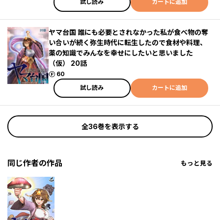
試し読み
カートに追加
ヤマ台国 誰にも必要とされなかった私が食べ物の奪
い合いが続く弥生時代に転生したので食材や料理、
薬の知識でみんなを幸せにしたいと思いました
（仮） 20話
ポイント
60
試し読み
カートに追加
全36巻を表示する
同じ作者の作品
もっと見る