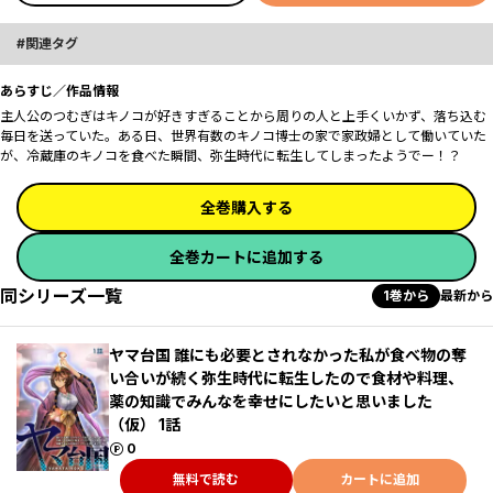
関連タグ
あらすじ／作品情報
主人公のつむぎはキノコが好きすぎることから周りの人と上手くいかず、落ち込む
毎日を送っていた。ある日、世界有数のキノコ博士の家で家政婦として働いていた
が、冷蔵庫のキノコを食べた瞬間、弥生時代に転生してしまったようでー！？
全巻購入する
全巻カートに追加する
同シリーズ一覧
1巻から
最新から
ヤマ台国 誰にも必要とされなかった私が食べ物の奪
い合いが続く弥生時代に転生したので食材や料理、
薬の知識でみんなを幸せにしたいと思いました
（仮） 1話
ポイント
0
無料で読む
カートに追加