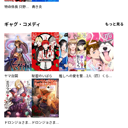
特命係長 只野仁ファイナル 愛蔵版
青き炎
ギャグ・コメディ
もっと見る
ヤマ台国
秘密のいばら
推しへの愛を誓いますか？～アラサー女子、推しは逃げぬが人生逃げる～
2人（匹）くらし。
ドロンジョさまは転生しても悪役令嬢のままだった
ドロンジョさまは転生しても悪役令嬢のままだった【分冊版】