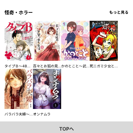
怪奇・ホラー
もっと見る
タイプＢ～48時間後、致死率100％～【単話】
百々とお狐の見習い巫女生活【単行本版】
かのとこと～武蔵花町怪話譚～ 【連載版】
死ニガミ少女とスマホ神
バラバラ夫婦～手足をなくした夫はまだ生きてる
オンナムラ
TOPへ