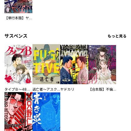
【単行本版】ヤマ台国 誰にも必要とされなかった私が食べ物の奪い合いが続く弥生時代に転生したので食材や料理、薬の知識でみんなを幸せにしたいと思いました（仮）
サスペンス
もっと見る
タイプＢ～48時間後、致死率100％～【単話】
逃亡者～アスクレピオスの杖～
ヤドカリ
【合本版】不倫処刑