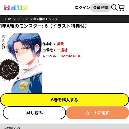
カート
検索
ログイン
会員登録
TOP
コミック
1年A組のモンスター
1年A組のモンスター: 6【イラスト特典付】
作家名：
英貴
出版社：
一迅社
レーベル：
Comic REX
6巻を購入する
試し読み
カートに追加
関連タグ