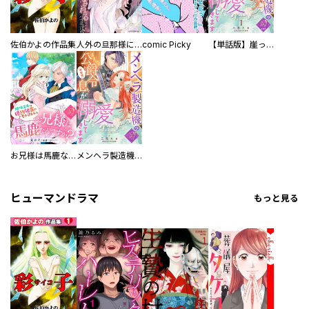
佐伯かよの作品集
人外の旦那様に娶られ毎晩ナカまで愛される…。アンソロジー
comic Picky
【単話版】崖っぷち令嬢ですが、意地と策略で幸せになります！シリーズ
お兄様は馬鹿なんですか？～地味王女は婚約破棄に巻き込まれる～
メンヘラ製造機の公爵令息（過保護）が溺愛してきます
ヒューマンドラマ
もっと見る