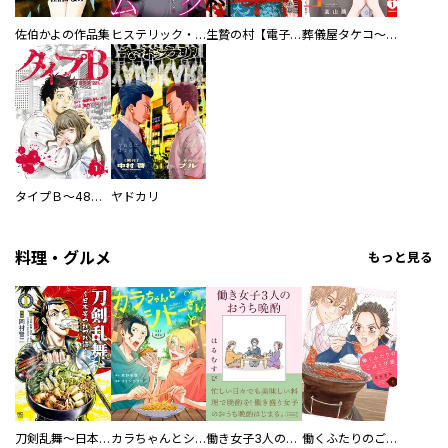
佐伯かよの作品集
ヒステリック・ハーレム～搾られる男と堕ちる女～【電子単行本版】
生贄の村【電子単行本版】
葬儀屋タケコ～あなたの最期、叶えます【電子単行本版】
タイプＢ～48時間後、致死率100％～【単話】
ヤドカリ
料理・グルメ
もっと見る
刀剣乱舞～日本号つれづれ酒～
カラちゃんとシトーさんと、 【分冊版】
働き女子3人のおうち晩酌
働くふたりのごほうび飯