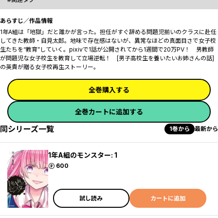
あらすじ／作品情報
1年A組は「地獄」だと誰かが言った――。担任がすぐ辞める問題児揃いのクラスに赴任
してきた教師・自見太郎。地味で存在感はないが、異常なほどの真面目さで女子校
生たちを“教育”していく――。pixivで1話が公開されてから1週間で20万PV！ 男教師
が問題児な女子校生を教育して立場逆転！ [男子高校生を養いたいお姉さんの話]
の英貴が贈る女子校再生ストーリー。
全巻購入する
全巻カートに追加する
同シリーズ一覧
1巻から
最新から
1年A組のモンスター: 1
ポイント
600
試し読み
カートに追加