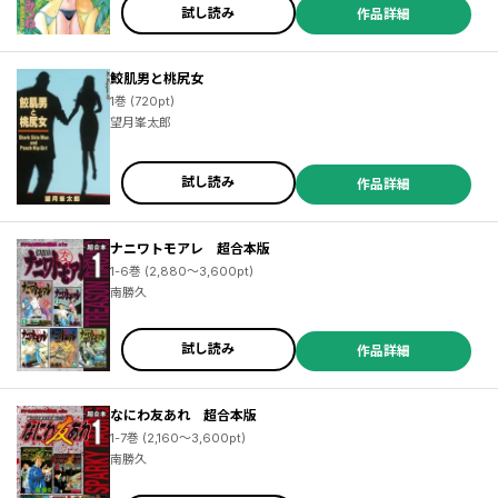
試し読み
作品詳細
鮫肌男と桃尻女
1巻 (720pt)
望月峯太郎
試し読み
作品詳細
ナニワトモアレ 超合本版
1-6巻 (2,880～3,600pt)
南勝久
試し読み
作品詳細
なにわ友あれ 超合本版
1-7巻 (2,160～3,600pt)
南勝久