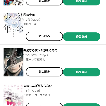
試し読み
作品詳細
私の少年
1-9巻 (720pt)
高野ひと深
試し読み
作品詳細
親愛なる僕へ殺意をこめて
1-11巻 (720～730pt)
井龍一 ／伊藤翔太
試し読み
作品詳細
夫のちんぽが入らない
1-5巻 (720pt)
こだま ／ゴトウユキコ