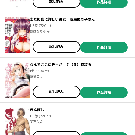
試し読み
作品詳細
変な知識に詳しい彼女 高床式草子さん
1-5巻 (720pt)
おはなちゃん
試し読み
作品詳細
なんでここに先生が！？（５）特装版
1巻 (1,100pt)
蘇募ロウ
試し読み
作品詳細
きんぼし
1-3巻 (720pt)
明石英之