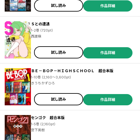
試し読み
作品詳細
Ｓとの遭遇
1-2巻 (720pt)
西渡槇
試し読み
作品詳細
ＢＥ－ＢＯＰ－ＨＩＧＨＳＣＨＯＯＬ 超合本版
1-10巻 (2,160～3,600pt)
きうちかずひろ
試し読み
作品詳細
センゴク 超合本版
1-5巻 (2,160pt)
宮下英樹