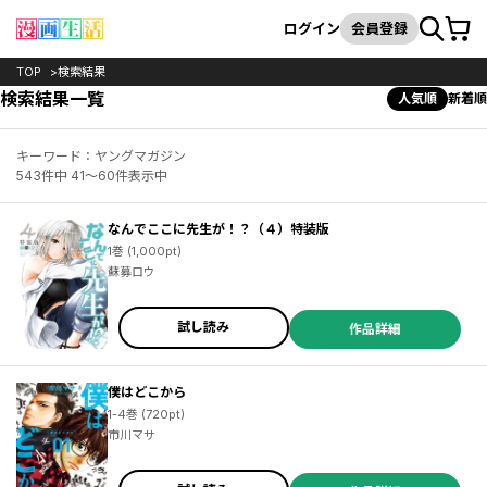
カート
検索
ログイン
会員登録
TOP
検索結果
検索結果一覧
人気順
新着順
キーワード：ヤングマガジン
543件中 41～60件表示中
なんでここに先生が！？（４）特装版
1巻 (1,000pt)
蘇募ロウ
試し読み
作品詳細
僕はどこから
1-4巻 (720pt)
市川マサ