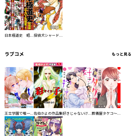
日本極道史 昭和編 スーパー大合本
探偵犬シャードック（新装版）
ラブコメ
もっと見る
王立学園で唯一魔法が使えない庶民仲間のはずですよね～実は王子様で私を溺愛しているなんて告白はやめてください～
佐伯かよの作品集
好きじゃないけど、抱いてください【電子単行本版／特典おまけ付き】
葬儀屋タケコ～あなたの最期、叶えます【電子単行本版】