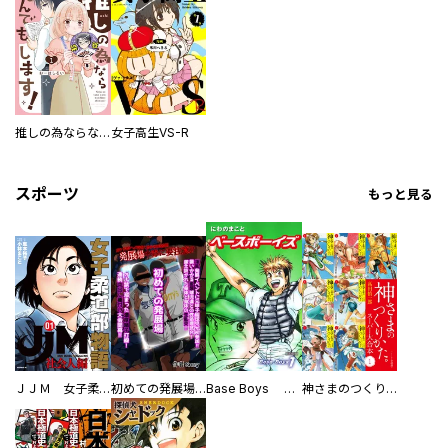
推しの為ならなんでもします！
女子高生VS-R
スポーツ
もっと見る
ＪＪＭ 女子柔道部物語 社会人編
初めての発展場 【白抜き修正版】
Base Boys 新装版
神さまのつくりかた。スーパー大合本