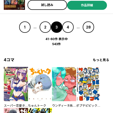
試し読み
作品詳細
1
2
3
4
28
...
...
41-60件 表示中
543件
4コマ
もっと見る
スーパー恋愛タイム！～現場でドＳな彼女は自宅でデレる～
ちゅんトーク
ウンディーネ系彼氏
ポプテピピック SEASON EIGHT