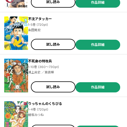
試し読み
作品詳細
不沈アタッカー
1-5巻 (720pt)
粂田晃宏
試し読み
作品詳細
不死身の特攻兵
1-10巻 (360～730pt)
鴻上尚史 ／東直輝
試し読み
作品詳細
りっちゃんのくちびる
1-4巻 (720pt)
綾坂みつね