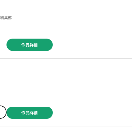
ベル編集部
作品詳細
／藤原祐 ／苺野しずく ／冨手優夢 ／天野茶玖 ／関野葵 ／あさぎ龍 ／散田島子 ／神田佳一 ／斉藤ロクロ+Sakamaguro ／たーし ／加藤雄一 ／すおしろ ／渡邊ダイスケ ／甘詰留太 ／田中宏 ／堀内祥吾 ／片山陽介 ／野部優美 ／ゆうきゆう ／ソ
作品詳細