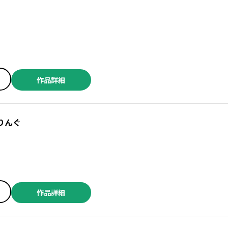
作品詳細
りんぐ
こんちき ／芳明慧 ／砂井田 ／鉢本 ／もりちか ／しろ ／西岡大毅 ／藍葉悠気 ／まゆらん(ツギクル) ／とぐろなす ／イヌ乃さゑ汰 ／矢木直樹 ／アレセイア ／アナグマケイゴ ／緒里たばさ ／ザ・シーツ ／未来人A（ツギクル） ／山本中学 ／藤原祐 ／苺野しずく ／冨手優夢 ／天野茶玖 ／関野葵 ／あさぎ龍 ／散田島子 ／神田佳一 ／斉藤ロクロ+Sakamaguro ／たーし ／加藤雄一 ／すおしろ ／渡邊ダイスケ ／甘詰留太 ／田中宏 ／堀内祥吾
作品詳細