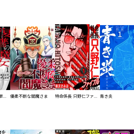
復讐の魔女【電子単行本版】
優柔不断な閻魔さま
特命係長 只野仁ファイナル 愛蔵版
青き炎