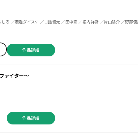
作品詳細
ファイター～
作品詳細
／田中宏 ／堀内祥吾 ／片山陽介 ／野部優美 ／ゆうきゆう ／ソウ ／奥山ケニチ ／野中かをる ／松本千秋 ／木綿八十子 ／寅尾あかまる ／井上とさず ／一粒苺 ／ヒロ ／ゐなり ／外本ケンセイ ／高畠りょうこ ／葉真中顕 ／轟ツキコ ／未来人A ／三登いつき ／吐兎モノロブ ／民谷剛 ／久保田流生 ／永田諒 ／肥谷圭介 ／永田晃一 ／中馬孝博 ／ザ・シーツ（吉本興業） ／河尻みつる ／小夏ゆーた ／落合更起 ／紙魚丸 ／夢乃狸 ／佐藤一繝 ／dotsuco ／南賀なん ／神田桂一 ／菊池良 ／綾杉つばき ／艶々