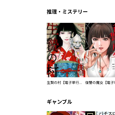
推理・ミステリー
／井上とさず ／一粒苺 ／ヒロ ／ゐなり ／外本ケンセイ ／高畠りょうこ ／葉真中顕 ／轟ツキコ ／未来人A ／三登いつき ／吐兎モノロブ ／民谷剛 ／久保田流生 ／永田諒 ／肥谷圭介 ／永田晃一 ／中馬孝博 ／ザ・シーツ（吉本興業） ／河尻みつる ／小夏ゆーた ／落合更起 ／紙魚丸 ／夢乃狸 ／佐藤一繝 ／dotsuco ／南賀なん ／神田桂一 ／菊池良 ／綾杉つばき ／艶々 ／めたりかん ／東本昌平 ／大野もか ／かぱたろー ／ピエール手塚 ／あいそえる ／ふかせゆーすけ ／八汐ごよう ／小池ノクト ／石田ゆう
生贄の村【電子単行本版】
ギャンブル