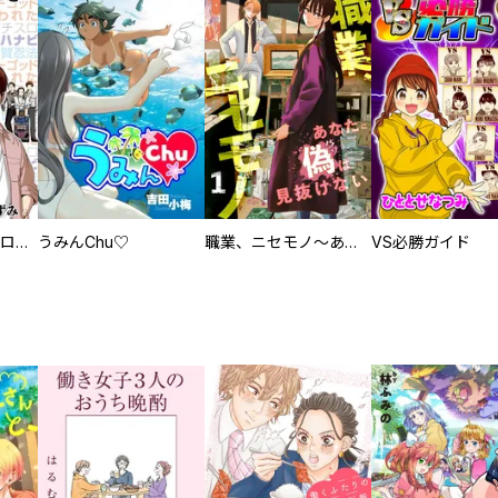
回胴創世記 パチスロを創った男達
うみんChu♡
職業、ニセモノ～あなたに偽は見抜けない【電子単行本版】
VS必勝ガイド