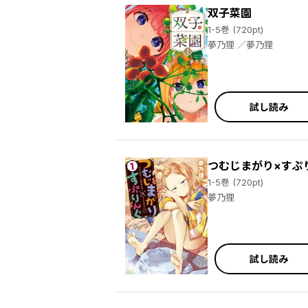
双子菜園
1-5巻 (720pt)
夢乃狸 ／夢乃狸
試し読み
つむじまがり×すぷ
1-5巻 (720pt)
／新彦 ／紗与イチ ／日車メレ(ツギクル) ／ゆりはらあき ／花丘れもん ／藤見登吏央 ／リトカメ ／
夢乃狸
試し読み