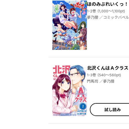
ほのみぶれいくっ！
1-2巻 (1,000～1,100pt)
夢乃狸 ／コミックバ
北沢くんはＡクラス
1-3巻 (540～560pt)
門馬司 ／夢乃狸
試し読み