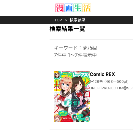
TOP
検索結果
検索結果一覧
キーワード：夢乃狸
7件中 1～7件表示中
Comic REX
1-128巻 (463～500pt)
BNEI／PROJECTiM@S ／髙橋龍也 ／まな ／ＴＹＰＥ－ＭＯＯＮ ／大森葵 ／脊髄引き抜きの刑 ／英貴 ／竹岡葉月 ／フライ ／ねことうふ ／中田ゆみ ／安藤正基 ／武梨えり ／もちオーレ ／majoccoid ／ベニガシラ ／東ふゆ ／上海散爆網絡科技有限公司 ／Ling ／蝉丸 ／吉谷光平 ／ｉｃｈｉｎｏｍｉ ／9℃ ／オンディ ／檜山大輔 ／まもウィリアムズ ／施川ユウキ ／しんどう ／空地大乃 ／色意しのぶ ／ぎん太郎 ／りすまい ／みなつき ／肋兵器 ／はにゅう ／shri ／長野文三郎 ／結城心一 ／てんまそ ／しはる