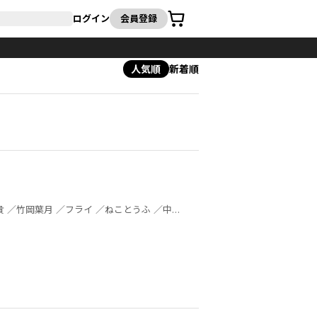
カート
ログイン
会員登録
人気順
新着順
／三宅大志 ／綱島志朗 ／結城心一 ／美川べるの ／上山弥彦 ／栗山廉士 ／ハッカドールチーム（ＤｅＮＡ） ／わたなべナベ ／鈴木小波 ／レルシー ／覆面うさぎ ／志真 ／ＴＡＧＲＯ ／ヤス ／成家慎一郎 ／とまとすぱげてぃ ／はみ ／桑島黎音 ／kiki ／多キ ／バンダイナムコエンターテインメント ／MikaPikazo ／久慈マサムネ ／晴瀬ひろき ／荒井チェリー ／サスケ ／『アズールレーン』運営/Yostar ／ホリ ／Hypergryph／Yostar ／狂zip ／磨伸映一郎 ／槻影 ／蒼和伸 ／Re：しましま ／冬瀬 ／syuri22 ／タムラヨウ ／原悠衣 ／ねこうめ ／山﨑響 ／雪狸