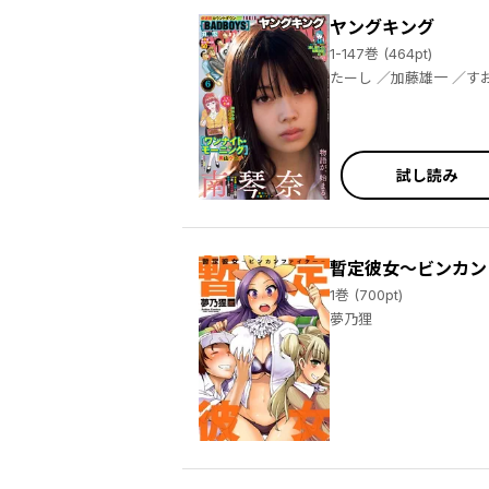
ヤングキング
1-147巻 (464pt)
たーし ／加藤雄一 ／すおしろ ／渡邊ダイスケ ／甘詰留太 ／田中宏 ／堀内祥吾 ／片山陽介 ／野部優美 ／ゆうきゆう ／ソウ ／奥山ケニチ ／野中かをる ／松本千秋 ／木綿八十子 ／寅尾あかまる ／井上とさず ／一粒苺 ／ピロ ／ゐなり ／外本ケンセイ ／高畠りょうこ ／葉真中顕 ／轟ツキコ ／未来人Ａ ／三登いつき ／吐兎モノロブ ／民谷剛 ／久保田流生 ／すおしろ ／永田諒 ／肥谷圭介 ／永田晃一 ／ゆうきゆう ／ソウ ／中馬孝博 ／轟ツキコ ／ザ・シーツ（吉本興業） ／河尻みつる ／小夏ゆーた
試し読み
暫定彼女～ビンカン
1巻 (700pt)
夢乃狸