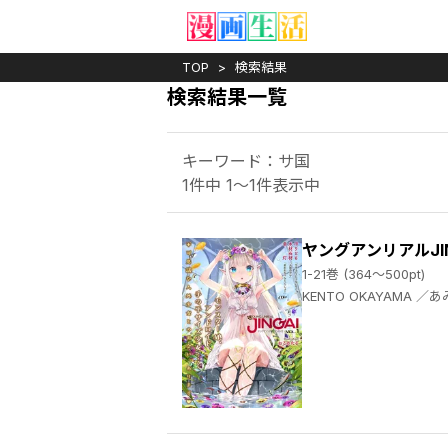
TOP
検索結果
検索結果一覧
キーワード：サ国
1件中 1～1件表示中
ヤングアンリアルJIN
1-21巻 (364～500pt)
KENTO OKAYAMA ／あみみ ／しおバター ／ほりとも ／カネコナオヤ ／まさma ／丸井シロ ／KENTO OKAYAMA ／usachanGET ／溝鼠ギャン ／てるを ／あまがえる ／あみみ ／木材石材 ／おきつぐ ／あんのあーの ／うまくち醤油 ／羅ぶい ／溝鼠ギャ ／まさma ／くりから ／白金宵 ／こぐまのジョーイ ／KENTOOKAYAMA ／ゐおり ／こーやふ ／幸灯 ／ぜいよん ／ねこめたる ／れいなま ／らくじん ／KENTO OKAYAMA ／ディメトロ ／ヤマアラシ ／丸井シロ ／まさma ／溝鼠ギャン ／内藤キララ ／鱈 ／梅原うめ