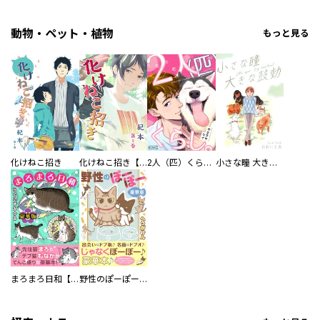
動物・ペット・植物
もっと見る
化けねこ招き
化けねこ招き【描きおろし付合冊版】
2人（匹）くらし。
小さな瞳 大きな鼓動
まろまろ日和【豪華版】
野性のぽーぽー【豪華版】