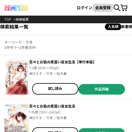
カート
検索
ログイン
会員登録
TOP
検索結果
検索結果一覧
人気順
新着順
キーワード：千冬
2件中 1～2件表示中
百々とお狐の見習い巫女生活【単行本版】
1-3巻 (670～710pt)
神江ちず ／千冬 ／紅木春
試し読み
作品詳細
百々とお狐の見習い巫女生活
1-15巻 (120～240pt)
神江ちず ／千冬 ／紅木春