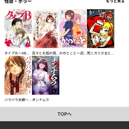
怪奇・ホラー
もっと見る
タイプＢ～48時間後、致死率100％～【単話】
百々とお狐の見習い巫女生活【単行本版】
かのとこと～武蔵花町怪話譚～ 【連載版】
死ニガミ少女とスマホ神
バラバラ夫婦～手足をなくした夫はまだ生きてる
オンナムラ
TOPへ