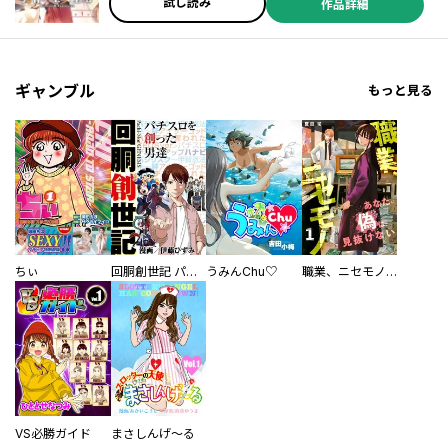
試し読み
作品詳細
ギャンブル
もっと見る
ちぃ
回胴創世記 パチスロを創った男達
うみんChu♡
職業、ニセモノ～あなたに偽は見抜けない【電子単行本版】
VS必勝ガイド
まさしんげ～る