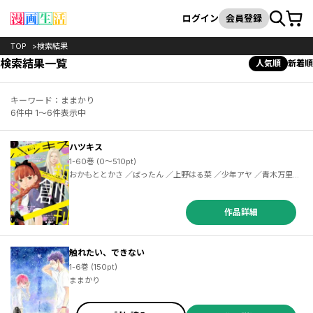
カート
検索
ログイン
会員登録
TOP
検索結果
検索結果一覧
人気順
新着順
キーワード：ままかり
6件中 1～6件表示中
ハツキス
1-60巻 (0～510pt)
おかもととかさ ／ばったん ／上野はる菜 ／少年アヤ ／青木万里子 ／小宮みほ子 ／草野魚 ／小沢かな ／両国二雨 ／月子 ／上機しほ ／ケイケイ ／高畠りょうこ ／はんざき朝未 ／ふみさき ／原夏見 ／沖田×華 ／嶽まいこ ／やじま冬美 ／神波アユミ ／こやまゆかり ／霜月かよ子 ／御徒町鳩 ／みなみうみ ／葉月京 ／今日マチ子 ／ともえ ／百乃モト ／ウラモトユウコ ／おおきたよる ／壁井ユカコ（ＧｏＲＡ） ／ＧｏＲＡ・ＧｏＨａｎｄｓ ／ままかり ／町田とまと ／小毛山 ／宇仁田ゆみ ／雁須磨子 ／岡田有希 ／小野田真央 ／福丸やすこ
作品詳細
触れたい、できない
1-6巻 (150pt)
ままかり