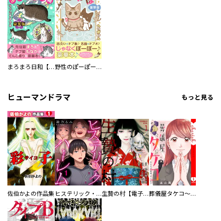
まろまろ日和【豪華版】
野性のぽーぽー【豪華版】
ヒューマンドラマ
もっと見る
佐伯かよの作品集
ヒステリック・ハーレム～搾られる男と堕ちる女～【電子単行本版】
生贄の村【電子単行本版】
葬儀屋タケコ～あなたの最期、叶えます【電子単行本版】