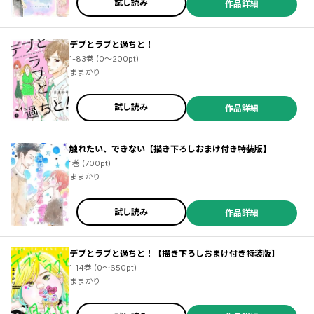
試し読み
作品詳細
デブとラブと過ちと！
1-83巻 (0～200pt)
ままかり
試し読み
作品詳細
触れたい、できない【描き下ろしおまけ付き特装版】
1巻 (700pt)
ままかり
試し読み
作品詳細
デブとラブと過ちと！【描き下ろしおまけ付き特装版】
1-14巻 (0～650pt)
ままかり