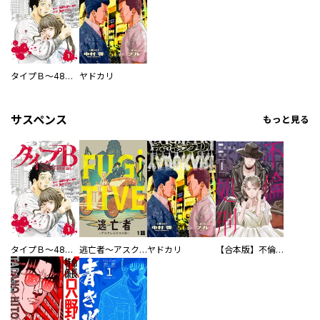
タイプＢ～48時間後、致死率100％～【単話】
ヤドカリ
サスペンス
もっと見る
タイプＢ～48時間後、致死率100％～【単話】
逃亡者～アスクレピオスの杖～
ヤドカリ
【合本版】不倫処刑