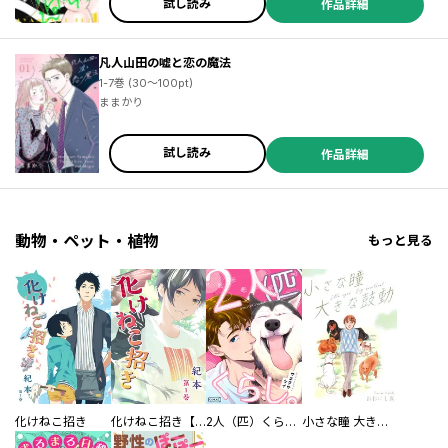
試し読み
作品詳細
凡人山田の嘘と恋の魔法
1-7巻 (30～100pt)
ままかり
試し読み
作品詳細
動物・ペット・植物
もっと見る
化けねこ招き
化けねこ招き【描きおろし付合冊版】
2人（匹）くらし。
小さな瞳 大きな鼓動