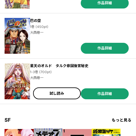
作品詳細
巴の空
1巻 (450pt)
大西巷一
作品詳細
星天のオルド タルク帝国後宮秘史
1-3巻 (700pt)
大西巷一
試し読み
作品詳細
SF
もっと見る