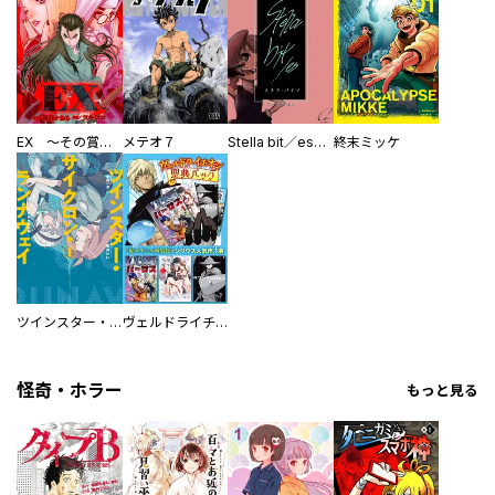
EX ～その賞金稼ぎは、世界の出口を探す～【単行本版】
メテオ７
Stella bit／es【単話版】
終末ミッケ
ツインスター・サイクロン・ランナウェイ
ヴェルドライチオシ聖典パック 『転スラ』ミニ画集付き シリウス人気作３選
怪奇・ホラー
もっと見る