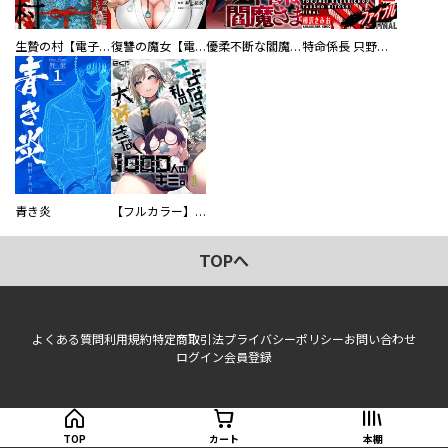
生贄の村【電子単行本版】
復讐の魔女【電子単行本版】
優柔不断な閻魔さま
特命係長 只野仁ファイナル 愛蔵版
青き炎
【フルカラー】さよなら、私の大好きな１０００人のキミ。
TOPへ
よくある質問
利用規約
特定商取引法
プライバシーポリシー
お問い合わせ
ログイン
会員登録
TOP
カート
本棚