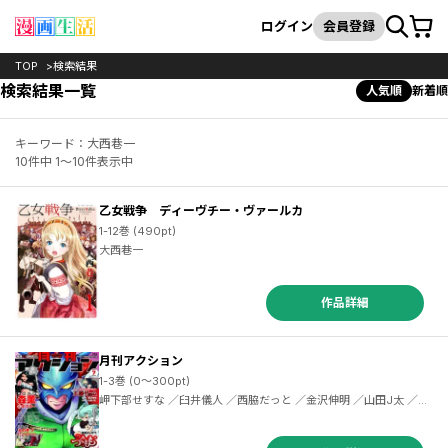
カート
検索
ログイン
会員登録
TOP
検索結果
検索結果一覧
人気順
新着順
キーワード：大西巷一
10件中 1～10件表示中
乙女戦争 ディーヴチー・ヴァールカ
1-12巻 (490pt)
大西巷一
作品詳細
月刊アクション
1-3巻 (0～300pt)
岬下部せすな ／臼井儀人 ／西脇だっと ／金沢伸明 ／山田J太 ／カ
ザマアヤミ ／すたひろ ／浜田よしかづ ／歌麿 ／板倉梓 ／柳本光晴
／まことじ ／カズミヤアキラ ／くまのとおる ／菅原敬太 ／稲光伸
二 ／えのきづ ／クール教信者 ／シモダアサミ ／コンノトヒロ ／き