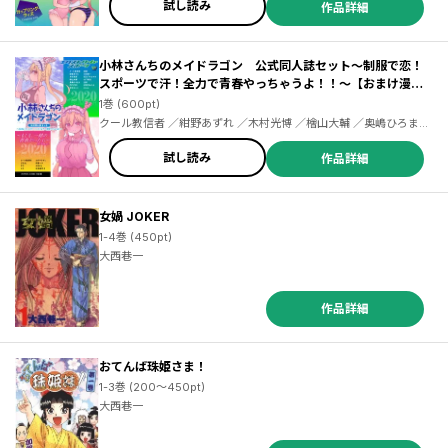
／木村光博 ／檜山大輔 ／私屋カヲル ／ＯＹＳＴＥＲ ／奈月ここ ／
試し読み
作品詳細
さとうユーキ ／伊藤伸平 ／匡乃下キヨマサ ／岩飛猫 ／ＲＥＮＡ
小林さんちのメイドラゴン 公式同人誌セット～制服で恋！
スポーツで汗！全力で青春やっちゃうよ！！～【おまけ漫画
付き】
1巻 (600pt)
クール教信者 ／紺野あずれ ／木村光博 ／檜山大輔 ／奥嶋ひろまさ
／ＯＹＳＴＥＲ ／中村カンコ ／歌麿 ／大西巷一 ／匡乃下キヨマサ
／木下聡志 ／里好 ／赤信号わたる ／かふん ／びみ太 ／水あさと
試し読み
作品詳細
／伊藤ハチ ／カザマアヤミ ／9℃ ／タチ ／岩見樹代子 ／河合朗
女媧 JOKER
1-4巻 (450pt)
大西巷一
作品詳細
おてんば珠姫さま！
1-3巻 (200～450pt)
大西巷一