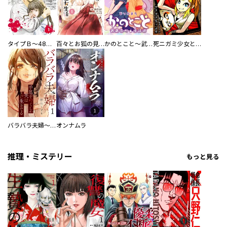
タイプＢ～48時間後、致死率100％～【単話】
百々とお狐の見習い巫女生活【単行本版】
かのとこと～武蔵花町怪話譚～ 【連載版】
死ニガミ少女とスマホ神
バラバラ夫婦～手足をなくした夫はまだ生きてる
オンナムラ
推理・ミステリー
もっと見る