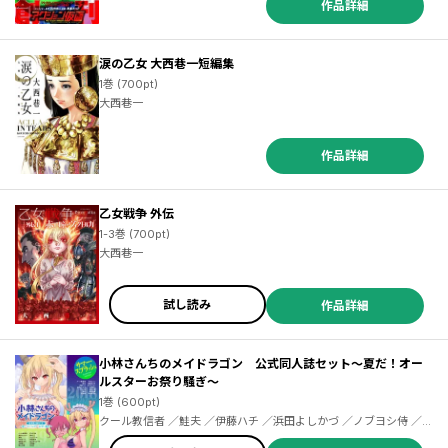
作品詳細
づきあきら ／サトウナンキ ／逢坂八代 ／青色イリコ ／スズキイッ
セイ ／サワミソノ ／オザキミカ ／椎名聰 ／吉沢緑時 ／黄島点心
／永瀬ようすけ ／渋谷圭一郎 ／菊地奈緒美 ／大西巷一 ／太田ぐい
涙の乙女 大西巷一短編集
や ／幸田廣信 ／ＵＹスタジオ
1巻 (700pt)
大西巷一
作品詳細
乙女戦争 外伝
1-3巻 (700pt)
大西巷一
試し読み
作品詳細
小林さんちのメイドラゴン 公式同人誌セット～夏だ！オー
ルスターお祭り騒ぎ～
1巻 (600pt)
クール教信者 ／鮭夫 ／伊藤ハチ ／浜田よしかづ ／ノブヨシ侍 ／里
好 ／河合朗 ／中村カンコ ／紺野あずれ ／カザマアヤミ ／大西巷一