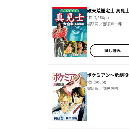
破天荒鑑定士 真見士
1巻 (1,350pt)
梶研吾 ／那須輝一郎
試し読み
ボケミアン～危劇役
1巻 (600pt)
梶研吾 ／嶺岸信明