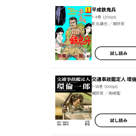
平成鉄鬼兵
1-4巻 (200pt)
影丸譲也 ／梶研吾
試し読み
交通事故鑑定人 環
1-18巻 (500pt)
梶研吾 ／樹崎聖
試し読み