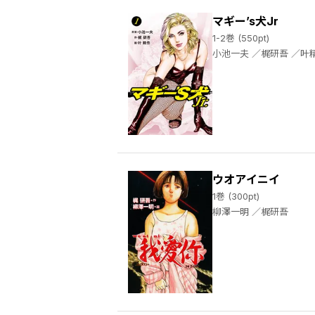
マギー’s犬Jr
1-2巻 (550pt)
小池一夫 ／梶研吾
ウオアイニイ
1巻 (300pt)
柳澤一明 ／梶研吾