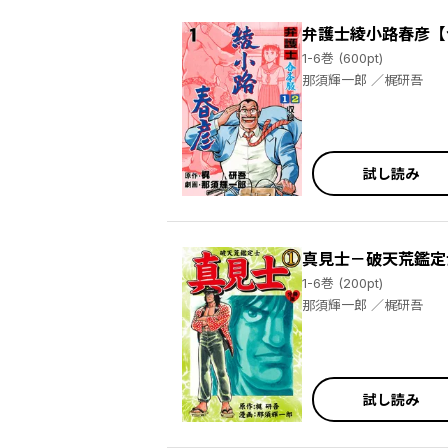
弁護士綾小路春彦【
1-6巻 (600pt)
那須輝一郎 ／梶研吾
試し読み
真見士－破天荒鑑定
1-6巻 (200pt)
那須輝一郎 ／梶研吾
試し読み