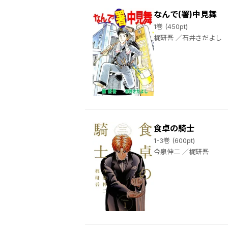
なんで(署)中見舞
1巻 (450pt)
梶研吾 ／石井さだよし
食卓の騎士
1-3巻 (600pt)
今泉伸二 ／梶研吾