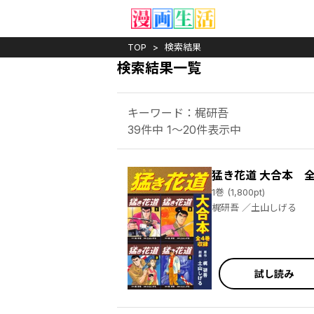
TOP
検索結果
検索結果一覧
キーワード：梶研吾
39件中 1～20件表示中
猛き花道 大合本 
1巻 (1,800pt)
梶研吾 ／土山しげる
試し読み