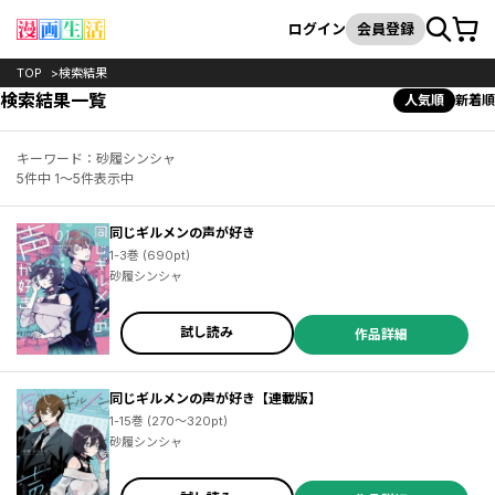
カート
検索
ログイン
会員登録
TOP
検索結果
検索結果一覧
人気順
新着順
キーワード：砂履シンシャ
5件中 1～5件表示中
同じギルメンの声が好き
1-3巻 (690pt)
砂履シンシャ
試し読み
作品詳細
同じギルメンの声が好き【連載版】
1-15巻 (270～320pt)
砂履シンシャ