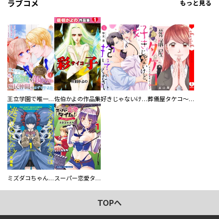
ラブコメ
もっと見る
王立学園で唯一魔法が使えない庶民仲間のはずですよね～実は王子様で私を溺愛しているなんて告白はやめてください～
佐伯かよの作品集
好きじゃないけど、抱いてください【電子単行本版／特典おまけ付き】
葬儀屋タケコ～あなたの最期、叶えます【電子単行本版】
ミズダコちゃんからは逃げられない！
スーパー恋愛タイム！～現場でドＳな彼女は自宅でデレる～
TOPへ