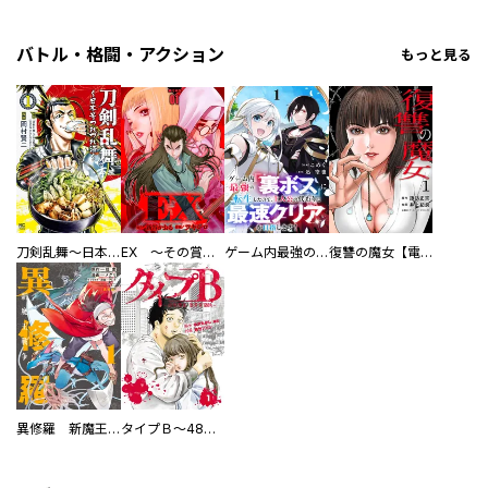
バトル・格闘・アクション
もっと見る
刀剣乱舞～日本号つれづれ酒～
EX ～その賞金稼ぎは、世界の出口を探す～【単行本版】
ゲーム内最強の『裏ボス』に転生したので、主人公の代わりに最速クリアを目指します！【電子単行本版】
復讐の魔女【電子単行本版】
異修羅 新魔王戦争
タイプＢ～48時間後、致死率100％～【単話】