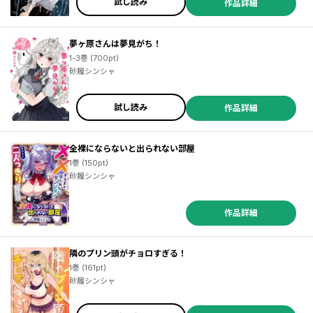
試し読み
作品詳細
夢ヶ原さんは夢見がち！
1-3巻 (700pt)
砂履シンシャ
試し読み
作品詳細
全裸にならないと出られない部屋
1巻 (150pt)
砂履シンシャ
作品詳細
隣のプリン頭がチョロすぎる！
1巻 (161pt)
砂履シンシャ