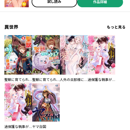
試し読み
作品詳細
異世界
もっと見る
聖獣に育てられた少年の異世界ゆるり放浪記～神様からもらったチート魔法で、仲間たちとスローライフを満喫中～
聖獣に育てられた少年の異世界ゆるり放浪記～神様からもらったチート魔法で、仲間たちとスローライフを満喫中～【分冊版】
人外の旦那様に娶られ毎晩ナカまで愛される…。アンソロジー
過保護な執事が私の婚活を邪魔してきます！ 分冊版
過保護な執事が私の婚活を邪魔してきます！
ヤマ台国