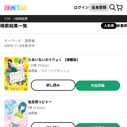
カート
検索
ログイン
会員登録
TOP
検索結果
検索結果一覧
人気順
新着順
キーワード：高野雀
4件中 1～4件表示中
たあいないのうりょく 【連載版】
1-31巻 (100pt)
高野雀 ／ストーリアダッシュ
試し読み
作品詳細
低反発リビドー
1巻 (540pt)
高野雀