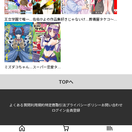
王立学園で唯一魔法が使えない庶民仲間のはずですよね～実は王子様で私を溺愛しているなんて告白はやめてください～
佐伯かよの作品集
好きじゃないけど、抱いてください【電子単行本版／特典おまけ付き】
葬儀屋タケコ～あなたの最期、叶えます【電子単行本版】
ミズダコちゃんからは逃げられない！
スーパー恋愛タイム！～現場でドＳな彼女は自宅でデレる～
TOPへ
よくある質問
利用規約
特定商取引法
プライバシーポリシー
お問い合わせ
ログイン
会員登録