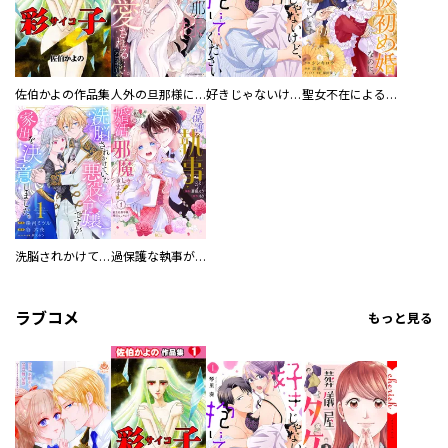
佐伯かよの作品集
人外の旦那様に娶られ毎晩ナカまで愛される…。アンソロジー
好きじゃないけど、抱いてください【電子単行本版／特典おまけ付き】
聖女不在による仮初め婚なのに、不器用な王太子に溺愛されています【電子単行本版／特典おまけ付き】
洗脳されかけていた悪役令嬢ですが家出を決意しました。【電子単行本版／特典おまけ付き】
過保護な執事が私の婚活を邪魔してきます！ 分冊版
ラブコメ
もっと見る