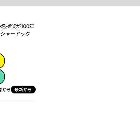
名探偵が100年
にシャードック
巻から
最新から