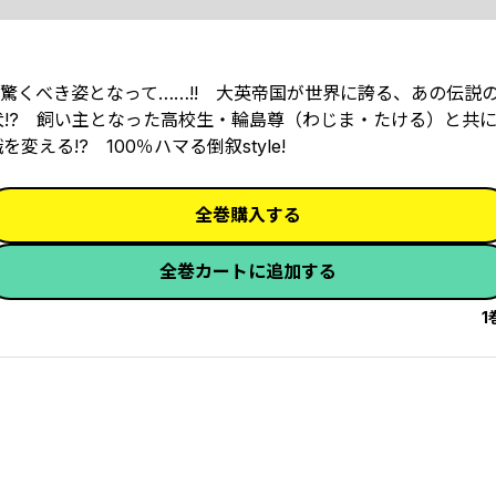
べき姿となって……!! ――大英帝国が世界に誇る、あの伝説の
犬!? 飼い主となった高校生・輪島尊（わじま・たける）と共
る!? 100％ハマる倒叙style!
全巻購入する
全巻カートに追加する
1