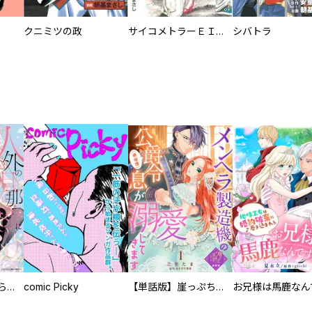
）
クニミツの政
サイコメトラーＥＩＪＩ
シバトラ
人外の旦那様に娶られ毎晩ナカまで愛される…。アンソロジー
comic Picky
【単話版】崖っぷち令嬢ですが、意地と策略で幸せになります！シリーズ