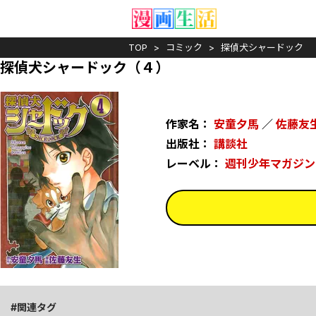
TOP
コミック
探偵犬シャードック
探偵犬シャードック（４）
作家名：
安童夕馬
／
佐藤友
出版社：
講談社
レーベル：
週刊少年マガジン
関連タグ