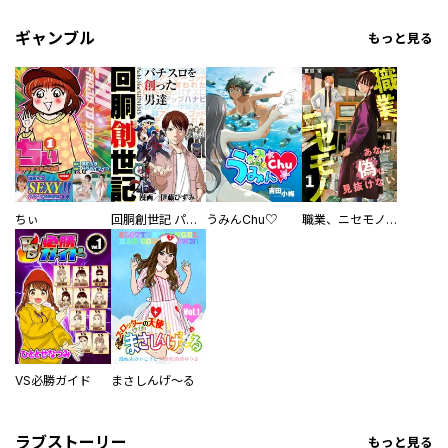
ギャンブル
もっと見る
ちぃ
回胴創世記 パチスロを創った男達
うみんChu♡
職業、ニセモノ～あなたに偽は見抜けない【電子単行本版】
VS必勝ガイド
まさしんげ～る
ラブストーリー
もっと見る