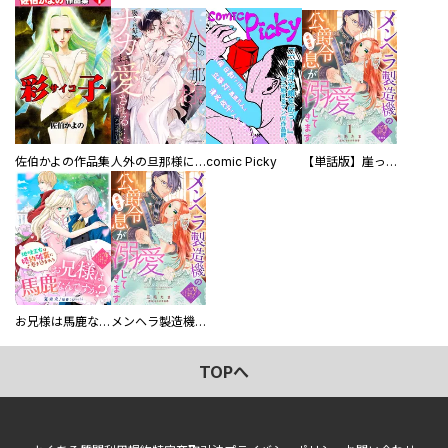
佐伯かよの作品集
人外の旦那様に娶られ毎晩ナカまで愛される…。アンソロジー
comic Picky
【単話版】崖っぷち令嬢ですが、意地と策略で幸せになります！シリーズ
お兄様は馬鹿なんですか？～地味王女は婚約破棄に巻き込まれる～
メンヘラ製造機の公爵令息（過保護）が溺愛してきます
TOPへ