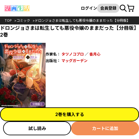
カート
検索
ログイン
会員登録
TOP
コミック
ドロンジョさまは転生しても悪役令嬢のままだった【分冊版】
ドロンジョさまは転生しても悪役令嬢のままだった【分冊版】
2巻
作家名：
タツノコプロ
／
香月心
出版社：
マッグガーデン
2巻を購入する
試し読み
カートに追加