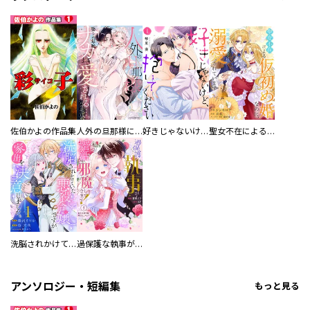
佐伯かよの作品集
人外の旦那様に娶られ毎晩ナカまで愛される…。アンソロジー
好きじゃないけど、抱いてください【電子単行本版／特典おまけ付き】
聖女不在による仮初め婚なのに、不器用な王太子に溺愛されています【電子単行本版／特典おまけ付き】
洗脳されかけていた悪役令嬢ですが家出を決意しました。【電子単行本版／特典おまけ付き】
過保護な執事が私の婚活を邪魔してきます！ 分冊版
アンソロジー・短編集
もっと見る