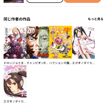
同じ作者の作品
もっと見る
ドロンジョさまは転生しても悪役令嬢のままだった
チャンピオンRED
ハクション大魔王
エガオノダイカ Ｅｍｏｔｉｏｎａｌ ｓｉｄｅ
エガオノダイカ Ｅｍｏｔｉｏｎａｌ ｓｉｄｅ【単行本版】