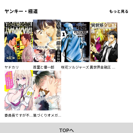
ヤンキー・極道
もっと見る
ヤドカリ
首里と優一郎
咲花ソルジャーズ
異世界金融王 ～クローネ・ゴルディオンの覇道～
委員長ですが不良になるほど恋してます！
巣づくりオメガバース
TOPへ