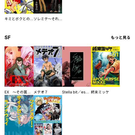
キミとボクとのインフィニティ
ソレミテ～それでも霊が見てみたい～
SF
もっと見る
EX ～その賞金稼ぎは、世界の出口を探す～【単行本版】
メテオ７
Stella bit／es【単話版】
終末ミッケ