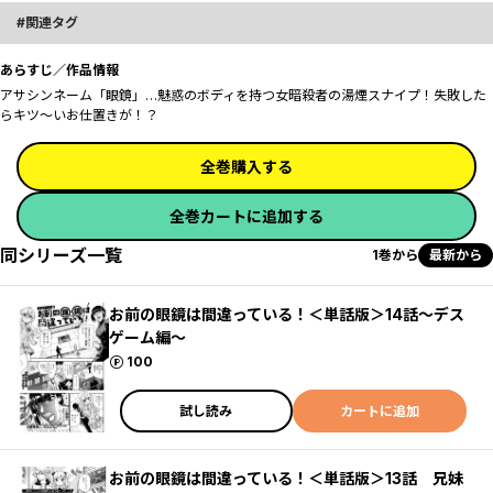
関連タグ
あらすじ／作品情報
アサシンネーム「眼鏡」…魅惑のボディを持つ女暗殺者の湯煙スナイプ！失敗した
らキツ～いお仕置きが！？
全巻購入する
全巻カートに追加する
同シリーズ一覧
1巻から
最新から
お前の眼鏡は間違っている！＜単話版＞14話〜デス
ゲーム編〜
ポイント
100
試し読み
カートに追加
お前の眼鏡は間違っている！＜単話版＞13話 兄妹