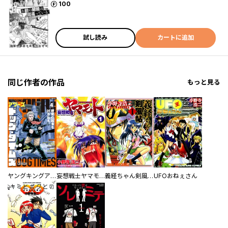
ポイント
100
試し読み
カートに追加
同じ作者の作品
もっと見る
ヤングキングアワーズ
妄想戦士ヤマモト
義経ちゃん剣風帖
UFOおねぇさん