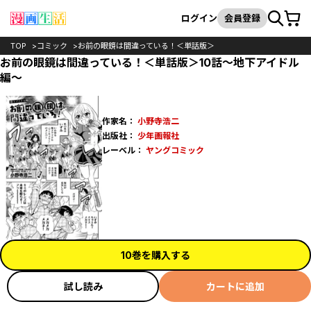
カート
検索
ログイン
会員登録
TOP
コミック
お前の眼鏡は間違っている！＜単話版＞
お前の眼鏡は間違っている！＜単話版＞10話〜地下アイドル
編〜
作家名：
小野寺浩二
出版社：
少年画報社
レーベル：
ヤングコミック
10巻を購入する
試し読み
カートに追加