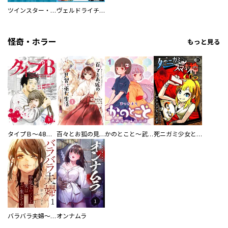
ツインスター・サイクロン・ランナウェイ
ヴェルドライチオシ聖典パック 『転スラ』ミニ画集付き シリウス人気作３選
怪奇・ホラー
もっと見る
タイプＢ～48時間後、致死率100％～【単話】
百々とお狐の見習い巫女生活【単行本版】
かのとこと～武蔵花町怪話譚～ 【連載版】
死ニガミ少女とスマホ神
バラバラ夫婦～手足をなくした夫はまだ生きてる
オンナムラ