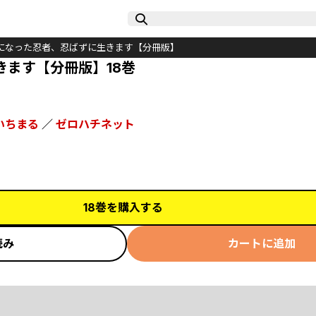
になった忍者、忍ばずに生きます【分冊版】
ます【分冊版】18巻
いちまる
／
ゼロハチネット
18巻を購入する
読み
カートに追加