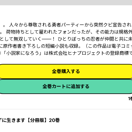
ろ」。 人々から尊敬される勇者パーティーから突然クビ宣告さ
 荷物持ちとして雇われたフォンだったが、その能力は規格外で
”として無双していく——！ ひとりぼっちの忍者が仲間と共に
に原作者書き下ろしの短編小説も収録。（この作品は電子コミック
※「小説家になろう」は株式会社ヒナプロジェクトの登録商標
全巻購入する
全巻カートに追加する
1
に生きます【分冊版】20巻