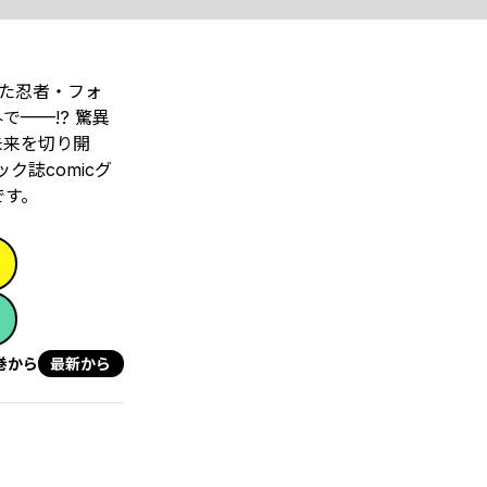
れた忍者・フォ
——!? 驚異
未来を切り開
誌comicグ
です。
巻から
最新から