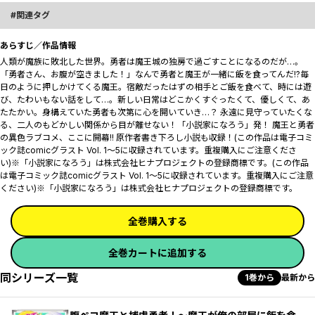
関連タグ
あらすじ／作品情報
人類が魔族に敗北した世界。勇者は魔王城の独房で過ごすことになるのだが…。
「勇者さん、お腹が空きました！」なんで勇者と魔王が一緒に飯を食ってんだ!?毎
日のように押しかけてくる魔王。宿敵だったはずの相手とご飯を食べて、時には遊
び、たわいもない話をして…。新しい日常はどこかくすぐったくて、優しくて、あ
たたかい。身構えていた勇者も次第に心を開いていき…？ 永遠に見守っていたくな
る、二人のもどかしい関係から目が離せない！「小説家になろう」発！ 魔王と勇者
の異色ラブコメ、ここに開幕!! 原作者書き下ろし小説も収録！(この作品は電子コミ
ック誌comicグラスト Vol. 1～5に収録されています。重複購入にご注意くださ
い)※「小説家になろう」は株式会社ヒナプロジェクトの登録商標です。(この作品
は電子コミック誌comicグラスト Vol. 1～5に収録されています。重複購入にご注意
ください)※「小説家になろう」は株式会社ヒナプロジェクトの登録商標です。
全巻購入する
全巻カートに追加する
同シリーズ一覧
1巻から
最新から