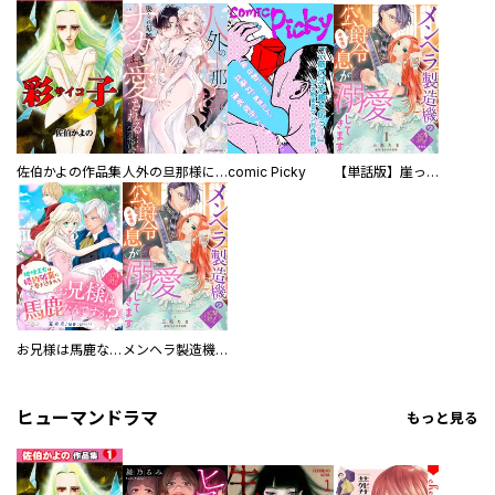
佐伯かよの作品集
人外の旦那様に娶られ毎晩ナカまで愛される…。アンソロジー
comic Picky
【単話版】崖っぷち令嬢ですが、意地と策略で幸せになります！シリーズ
お兄様は馬鹿なんですか？～地味王女は婚約破棄に巻き込まれる～
メンヘラ製造機の公爵令息（過保護）が溺愛してきます
ヒューマンドラマ
もっと見る