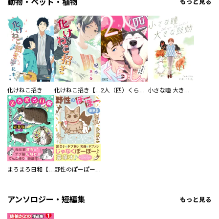
動物・ペット・植物
もっと見る
化けねこ招き
化けねこ招き【描きおろし付合冊版】
2人（匹）くらし。
小さな瞳 大きな鼓動
まろまろ日和【豪華版】
野性のぽーぽー【豪華版】
アンソロジー・短編集
もっと見る