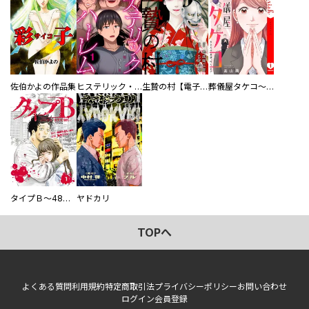
佐伯かよの作品集
ヒステリック・ハーレム～搾られる男と堕ちる女～【電子単行本版】
生贄の村【電子単行本版】
葬儀屋タケコ～あなたの最期、叶えます【電子単行本版】
タイプＢ～48時間後、致死率100％～【単話】
ヤドカリ
TOPへ
よくある質問
利用規約
特定商取引法
プライバシーポリシー
お問い合わせ
ログイン
会員登録