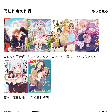
同じ作者の作品
もっと見る
コミック百合姫
ヤングアンリアルJINGAI
ロク＋イチ暮らし
ネイルちゃんと深爪さん。 ナイショのパフェを半分こ編
腹ペコ魔王と捕虜勇者！～魔王が俺の部屋に飯を食いに来るんだが～
【単話売】初恋以上、○○未満