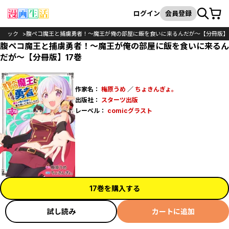
カート
検索
ログイン
会員登録
コミック
腹ペコ魔王と捕虜勇者！～魔王が俺の部屋に飯を食いに来るんだが～【分冊版】
腹ペコ魔王と捕虜勇者！～魔王が俺の部屋に飯を食いに来るん
だが～【分冊版】17巻
作家名：
梅原うめ
／
ちょきんぎょ。
出版社：
スターツ出版
レーベル：
comicグラスト
17巻を購入する
試し読み
カートに追加