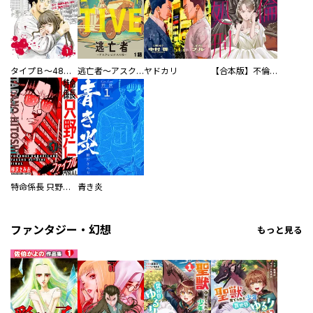
タイプＢ～48時間後、致死率100％～【単話】
逃亡者～アスクレピオスの杖～
ヤドカリ
【合本版】不倫処刑
特命係長 只野仁ファイナル 愛蔵版
青き炎
ファンタジー・幻想
もっと見る