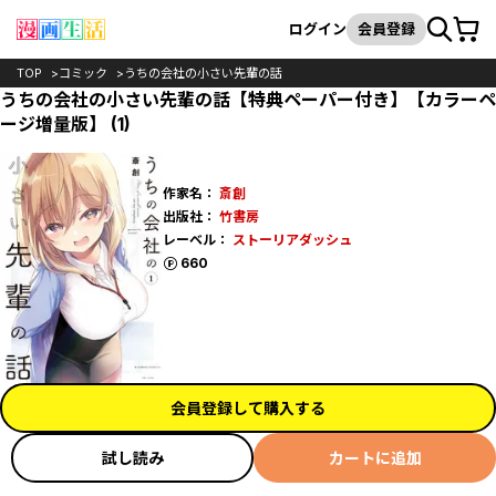
カート
検索
ログイン
会員登録
TOP
コミック
うちの会社の小さい先輩の話
うちの会社の小さい先輩の話【特典ペーパー付き】【カラーペ
ージ増量版】 (1)
作家名：
斎創
出版社：
竹書房
レーベル：
ストーリアダッシュ
ポイント
660
会員登録して購入する
試し読み
カートに追加