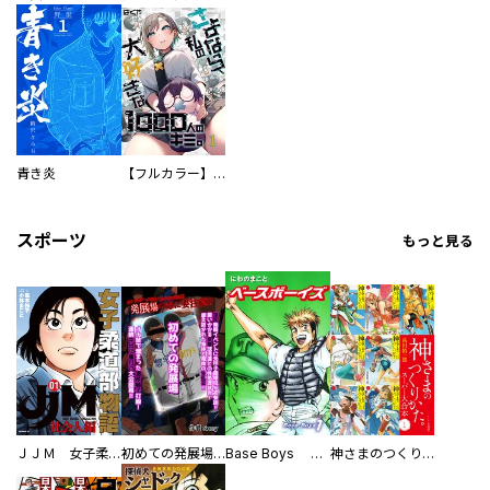
青き炎
【フルカラー】さよなら、私の大好きな１０００人のキミ。
スポーツ
もっと見る
ＪＪＭ 女子柔道部物語 社会人編
初めての発展場 【白抜き修正版】
Base Boys 新装版
神さまのつくりかた。スーパー大合本