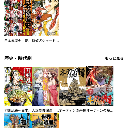
日本極道史 昭和編 スーパー大合本
探偵犬シャードック（新装版）
歴史・時代劇
もっと見る
刀剣乱舞～日本号つれづれ酒～
大正夜伽浪漫 －金曜日の花嫁—
オーディンの舟葬
オーディンの舟葬 分冊版