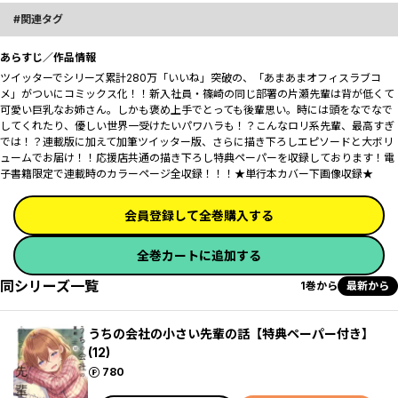
関連タグ
あらすじ／作品情報
ツイッターでシリーズ累計280万「いいね」突破の、「あまあまオフィスラブコ
メ」がついにコミックス化！！新入社員・篠崎の同じ部署の片瀬先輩は背が低くて
可愛い巨乳なお姉さん。しかも褒め上手でとっても後輩思い。時には頭をなでなで
してくれたり、優しい世界一受けたいパワハラも！？こんなロリ系先輩、最高すぎ
では！？連載版に加えて加筆ツイッター版、さらに描き下ろしエピソードと大ボリ
ュームでお届け！！応援店共通の描き下ろし特典ペーパーを収録しております！電
子書籍限定で連載時のカラーページ全収録！！！★単行本カバー下画像収録★
会員登録して全巻購入する
全巻カートに追加する
同シリーズ一覧
1巻から
最新から
うちの会社の小さい先輩の話【特典ペーパー付き】
(12)
ポイント
780