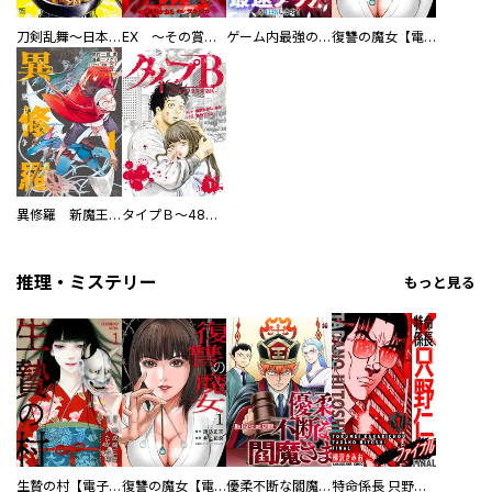
刀剣乱舞～日本号つれづれ酒～
EX ～その賞金稼ぎは、世界の出口を探す～【単行本版】
ゲーム内最強の『裏ボス』に転生したので、主人公の代わりに最速クリアを目指します！【電子単行本版】
復讐の魔女【電子単行本版】
異修羅 新魔王戦争
タイプＢ～48時間後、致死率100％～【単話】
推理・ミステリー
もっと見る
生贄の村【電子単行本版】
復讐の魔女【電子単行本版】
優柔不断な閻魔さま
特命係長 只野仁ファイナル 愛蔵版