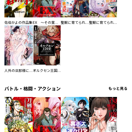
佐伯かよの作品集
EX ～その賞金稼ぎは、世界の出口を探す～【単行本版】
聖獣に育てられた少年の異世界ゆるり放浪記～神様からもらったチート魔法で、仲間たちとスローライフを満喫中～
聖獣に育てられた少年の異世界ゆるり放浪記～神様からもらったチート魔法で、仲間たちとスローライフを満喫中～【分冊版】
人外の旦那様に娶られ毎晩ナカまで愛される…。アンソロジー
オルクセン王国史
バトル・格闘・アクション
もっと見る