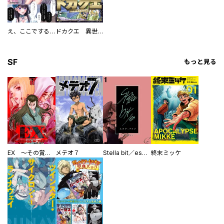
え、ここでするの？ アイドルのファンが知らない日常
ドカクエ 異世界ドカコッククエスト
SF
もっと見る
EX ～その賞金稼ぎは、世界の出口を探す～【単行本版】
メテオ７
Stella bit／es【単話版】
終末ミッケ