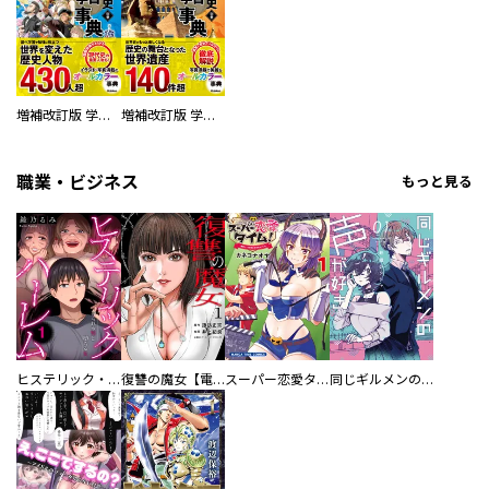
増補改訂版 学研まんが NEW世界の歴史 別巻 人物学習事典
増補改訂版 学研まんが NEW世界の歴史 別巻 世界遺産学習事典
職業・ビジネス
もっと見る
ヒステリック・ハーレム～搾られる男と堕ちる女～【電子単行本版】
復讐の魔女【電子単行本版】
スーパー恋愛タイム！～現場でドＳな彼女は自宅でデレる～
同じギルメンの声が好き