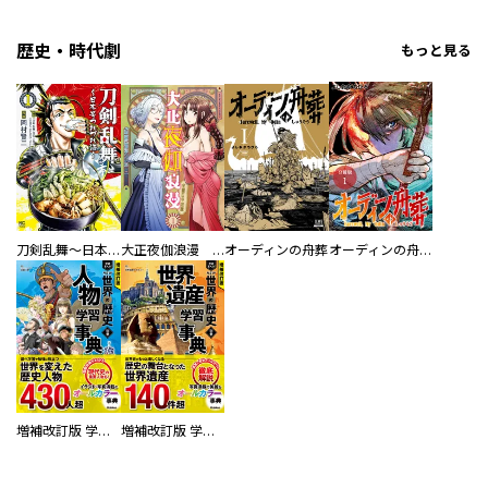
歴史・時代劇
もっと見る
刀剣乱舞～日本号つれづれ酒～
大正夜伽浪漫 －金曜日の花嫁—
オーディンの舟葬
オーディンの舟葬 分冊版
増補改訂版 学研まんが NEW世界の歴史 別巻 人物学習事典
増補改訂版 学研まんが NEW世界の歴史 別巻 世界遺産学習事典