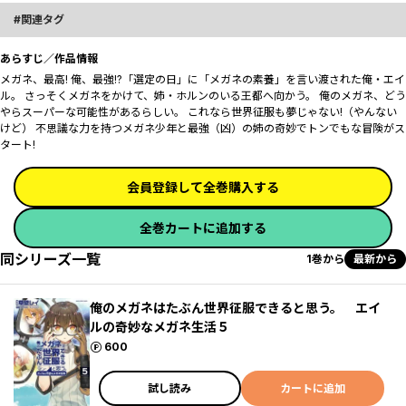
関連タグ
あらすじ／作品情報
メガネ、最高! 俺、最強!?「選定の日」に「メガネの素養」を言い渡された俺・エイ
ル。 さっそくメガネをかけて、姉・ホルンのいる王都へ向かう。 俺のメガネ、どう
やらスーパーな可能性があるらしい。 これなら世界征服も夢じゃない!（やんない
けど） 不思議な力を持つメガネ少年と最強（凶）の姉の奇妙でトンでもな冒険がス
タート!
会員登録して全巻購入する
全巻カートに追加する
同シリーズ一覧
1巻から
最新から
俺のメガネはたぶん世界征服できると思う。 エイ
ルの奇妙なメガネ生活５
ポイント
600
試し読み
カートに追加