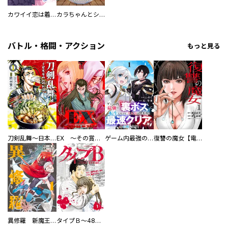
カワイイ恋は着飾らない
カラちゃんとシトーさんと、 【分冊版】
バトル・格闘・アクション
もっと見る
刀剣乱舞～日本号つれづれ酒～
EX ～その賞金稼ぎは、世界の出口を探す～【単行本版】
ゲーム内最強の『裏ボス』に転生したので、主人公の代わりに最速クリアを目指します！【電子単行本版】
復讐の魔女【電子単行本版】
異修羅 新魔王戦争
タイプＢ～48時間後、致死率100％～【単話】