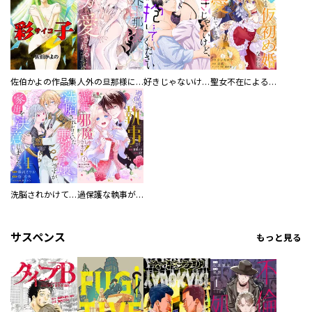
佐伯かよの作品集
人外の旦那様に娶られ毎晩ナカまで愛される…。アンソロジー
好きじゃないけど、抱いてください【電子単行本版／特典おまけ付き】
聖女不在による仮初め婚なのに、不器用な王太子に溺愛されています【電子単行本版／特典おまけ付き】
洗脳されかけていた悪役令嬢ですが家出を決意しました。【電子単行本版／特典おまけ付き】
過保護な執事が私の婚活を邪魔してきます！ 分冊版
サスペンス
もっと見る