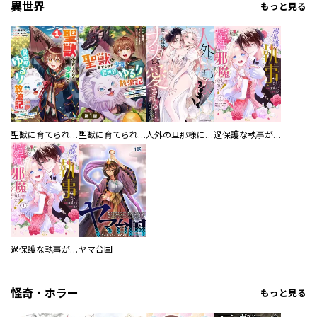
異世界
もっと見る
聖獣に育てられた少年の異世界ゆるり放浪記～神様からもらったチート魔法で、仲間たちとスローライフを満喫中～
聖獣に育てられた少年の異世界ゆるり放浪記～神様からもらったチート魔法で、仲間たちとスローライフを満喫中～【分冊版】
人外の旦那様に娶られ毎晩ナカまで愛される…。アンソロジー
過保護な執事が私の婚活を邪魔してきます！ 分冊版
過保護な執事が私の婚活を邪魔してきます！
ヤマ台国
怪奇・ホラー
もっと見る