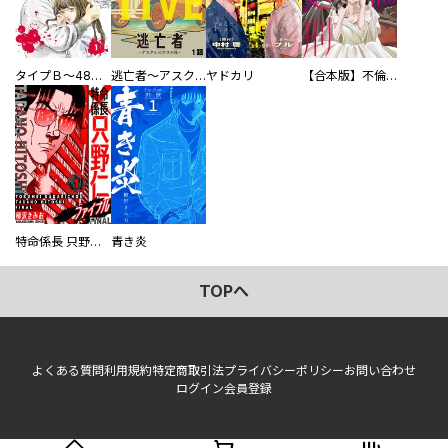
タイプＢ～48時間後、致死率100％～【単話】
逃亡者～アスクレピオスの杖～
ヤドカリ
【合本版】不倫処刑
特命係長 只野仁ファイナル 愛蔵版
青き炎
TOPへ
よくある質問
利用規約
特定商取引法
プライバシーポリシー
お問い合わせ
ログイン
会員登録