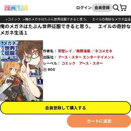
カート
検索
ログイン
会員登録
OP
コミック
俺のメガネはたぶん世界征服できると思う。 エイルの奇妙なメガネ生活
俺のメガネはたぶん世界征服できると思う。 エイルの奇妙な
メガネ生活１
作家名：
草壁レイ
／
南野海風
／
ネコメガネ
出版社：
アース・スター エンターテイメント
レーベル：
コミック アース・スター
ポイント
600
会員登録して購入する
カートに追加