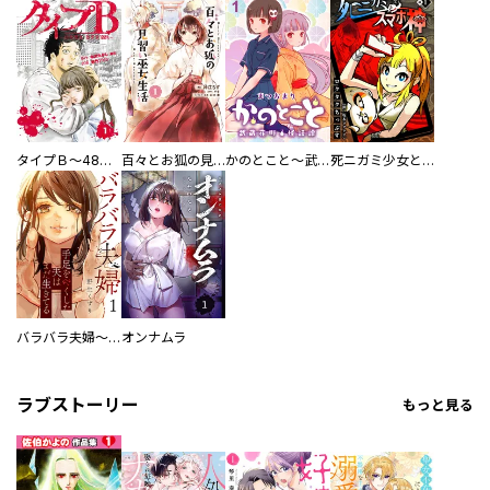
タイプＢ～48時間後、致死率100％～【単話】
百々とお狐の見習い巫女生活【単行本版】
かのとこと～武蔵花町怪話譚～ 【連載版】
死ニガミ少女とスマホ神
バラバラ夫婦～手足をなくした夫はまだ生きてる
オンナムラ
ラブストーリー
もっと見る