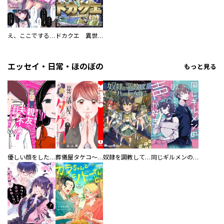
え、ここでするの？ アイドルのファンが知らない日常
ドカクエ 異世界ドカコッククエスト
エッセイ・日常・ほのぼの
もっと見る
優しい顔をした親友は、夫と不倫して私の家に入り込んできた。
葬儀屋タケコ～あなたの最期、叶えます【電子単行本版】
奴隷を調教してハーレム作る
同じギルメンの声が好き